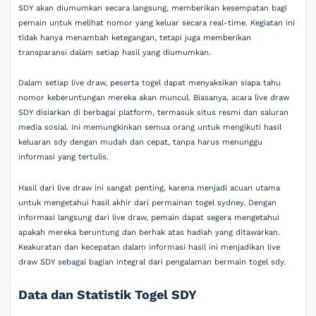
SDY akan diumumkan secara langsung, memberikan kesempatan bagi
pemain untuk melihat nomor yang keluar secara real-time. Kegiatan ini
tidak hanya menambah ketegangan, tetapi juga memberikan
transparansi dalam setiap hasil yang diumumkan.
Dalam setiap live draw, peserta togel dapat menyaksikan siapa tahu
nomor keberuntungan mereka akan muncul. Biasanya, acara live draw
SDY disiarkan di berbagai platform, termasuk situs resmi dan saluran
media sosial. Ini memungkinkan semua orang untuk mengikuti hasil
keluaran sdy dengan mudah dan cepat, tanpa harus menunggu
informasi yang tertulis.
Hasil dari live draw ini sangat penting, karena menjadi acuan utama
untuk mengetahui hasil akhir dari permainan togel sydney. Dengan
informasi langsung dari live draw, pemain dapat segera mengetahui
apakah mereka beruntung dan berhak atas hadiah yang ditawarkan.
Keakuratan dan kecepatan dalam informasi hasil ini menjadikan live
draw SDY sebagai bagian integral dari pengalaman bermain togel sdy.
Data dan Statistik Togel SDY