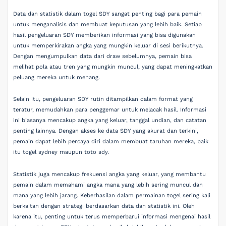
Data dan statistik dalam togel SDY sangat penting bagi para pemain
untuk menganalisis dan membuat keputusan yang lebih baik. Setiap
hasil pengeluaran SDY memberikan informasi yang bisa digunakan
untuk memperkirakan angka yang mungkin keluar di sesi berikutnya.
Dengan mengumpulkan data dari draw sebelumnya, pemain bisa
melihat pola atau tren yang mungkin muncul, yang dapat meningkatkan
peluang mereka untuk menang.
Selain itu, pengeluaran SDY rutin ditampilkan dalam format yang
teratur, memudahkan para penggemar untuk melacak hasil. Informasi
ini biasanya mencakup angka yang keluar, tanggal undian, dan catatan
penting lainnya. Dengan akses ke data SDY yang akurat dan terkini,
pemain dapat lebih percaya diri dalam membuat taruhan mereka, baik
itu togel sydney maupun toto sdy.
Statistik juga mencakup frekuensi angka yang keluar, yang membantu
pemain dalam memahami angka mana yang lebih sering muncul dan
mana yang lebih jarang. Keberhasilan dalam permainan togel sering kali
berkaitan dengan strategi berdasarkan data dan statistik ini. Oleh
karena itu, penting untuk terus memperbarui informasi mengenai hasil