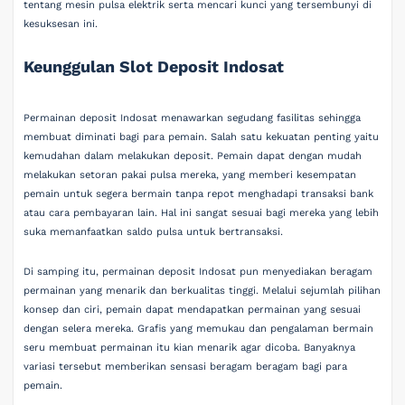
tentang mesin pulsa elektrik serta mencari kunci yang tersembunyi di
kesuksesan ini.
Keunggulan Slot Deposit Indosat
Permainan deposit Indosat menawarkan segudang fasilitas sehingga
membuat diminati bagi para pemain. Salah satu kekuatan penting yaitu
kemudahan dalam melakukan deposit. Pemain dapat dengan mudah
melakukan setoran pakai pulsa mereka, yang memberi kesempatan
pemain untuk segera bermain tanpa repot menghadapi transaksi bank
atau cara pembayaran lain. Hal ini sangat sesuai bagi mereka yang lebih
suka memanfaatkan saldo pulsa untuk bertransaksi.
Di samping itu, permainan deposit Indosat pun menyediakan beragam
permainan yang menarik dan berkualitas tinggi. Melalui sejumlah pilihan
konsep dan ciri, pemain dapat mendapatkan permainan yang sesuai
dengan selera mereka. Grafis yang memukau dan pengalaman bermain
seru membuat permainan itu kian menarik agar dicoba. Banyaknya
variasi tersebut memberikan sensasi beragam beragam bagi para
pemain.