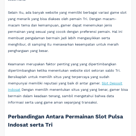
Selain itu, ada banyak website yang memiliki berbagai variasi game slot
yang menarik yang bisa diakses oleh pemain Tri. Dengan macam-
macam tema dan kemampuan, gamer dapat menemukan jenis
permainan yang sesuai yang cocok dengan preferensi pemain. Hal ini
membuat pengalaman bermain jadi lebih mengasyikkan serta
menghibur, di samping itu menawarkan kesempatan untuk meraih
penghargaan yang besar.
Keamanan merupakan faktor penting yang yang dipertimbangkan
dipertimbangkan ketika menentukan website slot setoran saldo Tri.
Bersikaplah untuk memilih situs yang terpercaya yang sudah
mempunyai memiliki reputasi yang baik di antar gamer.
Slot Deposit
Indosat
Dengan memilih menentukan situs yang yang benar, gamer bisa
bermain dalam keadaan tenang, sambil mengetahui bahwa data
informasi serta uang game aman sepanjang transaksi.
Perbandingan Antara Permainan Slot Pulsa
Indosat serta Tri