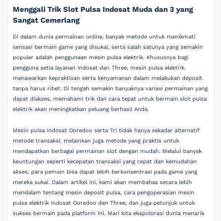
Menggali Trik Slot Pulsa Indosat Muda dan 3 yang
Sangat Cemerlang
Di dalam dunia permainan online, banyak metode untuk menikmati
sensasi bermain game yang disukai, serta salah satunya yang semakin
populer adalah penggunaan mesin pulsa elektrik. Khususnya bagi
pengguna setia layanan Indosat dan Three, mesin pulsa elektrik
menawarkan kepraktisan serta kenyamanan dalam melakukan deposit
tanpa harus ribet. Di tengah semakin banyaknya variasi permainan yang
dapat diakses, memahami trik dan cara tepat untuk bermain slot pulsa
elektrik akan meningkatkan peluang berhasil Anda.
Mesin pulsa Indosat Ooredoo serta Tri tidak hanya sekadar alternatif
metode transaksi, melainkan juga metode yang praktis untuk
mendapatkan berbagai permainan slot dengan mudah. Melalui banyak
keuntungan seperti kecepatan transaksi yang cepat dan kemudahan
akses, para pemain bisa dapat lebih berkonsentrasi pada game yang
mereka sukai. Dalam artikel ini, kami akan membahas secara lebih
mendalam tentang mesin deposit pulsa, cara pengoperasian mesin
pulsa elektrik Indosat Ooredoo dan Three, dan juga petunjuk untuk
sukses bermain pada platform ini. Mari kita ekspolorasi dunia menarik