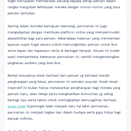
togel merupakan memberikan peluang kepada setiap pemain dalam
rangka mengubah kehidupan mereka dengan nomor-nomor yang para
pemain tentukan.
Seiring dalam konteks kemajuan teknologi, permainan ini juga
mengadaptasi dengan membuka platform online yang mempermudah
aksesibilitas bagi para pemain. Keberadaan halaman yang memberikan
layanan super togel secara online memungkinkan pemain untuk ikut
serta kapan dan kapanpun serta di berbagai tempat. Situasi ini sudah
pasti memperbesar ketenaran permainan ini, sambil mengembangkan
jangkauan audiens yang bisa ikut.
Berkat banyaknya kisah berhasil dari pemain yg berhasil meraih
penghargaan yang besar, permainan ini semakin populer. Kisah-kisah
inspiratif ini bukan hanya menawarkan pengharapan bagi mereka yang
pemain baru, akan tetapi serta menghasilkan komunitas yg saling
berbagi tips serta taktik untuk meningkatkan kemungkinan berhasil.
super togel
Supertogel telah menjadi satu hal lebih permainan;
permainan ini menjadi bagian dari dalam budaya serta gaya hidup bagi
banyak individu.