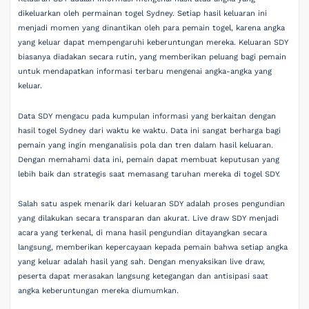
dikeluarkan oleh permainan togel Sydney. Setiap hasil keluaran ini
menjadi momen yang dinantikan oleh para pemain togel, karena angka
yang keluar dapat mempengaruhi keberuntungan mereka. Keluaran SDY
biasanya diadakan secara rutin, yang memberikan peluang bagi pemain
untuk mendapatkan informasi terbaru mengenai angka-angka yang
keluar.
Data SDY mengacu pada kumpulan informasi yang berkaitan dengan
hasil togel Sydney dari waktu ke waktu. Data ini sangat berharga bagi
pemain yang ingin menganalisis pola dan tren dalam hasil keluaran.
Dengan memahami data ini, pemain dapat membuat keputusan yang
lebih baik dan strategis saat memasang taruhan mereka di togel SDY.
Salah satu aspek menarik dari keluaran SDY adalah proses pengundian
yang dilakukan secara transparan dan akurat. Live draw SDY menjadi
acara yang terkenal, di mana hasil pengundian ditayangkan secara
langsung, memberikan kepercayaan kepada pemain bahwa setiap angka
yang keluar adalah hasil yang sah. Dengan menyaksikan live draw,
peserta dapat merasakan langsung ketegangan dan antisipasi saat
angka keberuntungan mereka diumumkan.