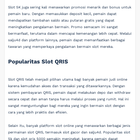
Slot 5K juga sering kali menawarkan promosi menarik dan bonus untuk
pemain baru. Dengan memasukkan deposit kecil, pemain dapat
mendapatkan tambahan saldo atau putaran gratis yang dapat
meningkatkan pengalaman bermain. Promo semacam ini sangat
bermanfaat, terutama dalam mencapai kemenangan lebih cepat. Melalui
salju4d dan platform lainnya, pemain dapat memanfaatkan berbagai
tawaran yang memperkaya pengalaman bermain slot mereka.
Popularitas Slot QRIS
Slot QRIS telah menjadi pilihan utama bagi banyak pemain judi online
karena kemudahan akses dan transaksi yang ditawarkannya. Dengan
sistem pembayaran QRIS, pemain dapat melakukan depo dan withdraw
secara cepat dan aman tanpa harus melalui proses yang rumit. Hal ini
sangat menguntungkan bagi mereka yang ingin bermain slot dengan
cara yang lebih praktis dan efisien.
Selain itu, banyak platform slot online yang menawarkan berbagai jenis
permainan slot QRIS, termasuk slot gacor dan salju4d. Popularitas slot
5k dan slot qris 5000 semakin meningkat, karena pemain dapat