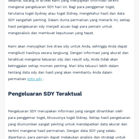
Selamat datang di artikel kami yang menyajikan informasi terkini
mengenai pengeluaran SDY hari ini. Bagi para penggemar togel,
terutama togel Sydney atau togel Sidney, mengetahui hasil dan data
SDY sangatlah penting. Dalam dunia permainan yang menarik ini, setiap
hasil pengeluaran sdy menjadi acuan bagi para pemain untuk
menganalisis dan membuat keputusan yang tepat.
Kami akan menyajikan live draw sdy untuk Anda, sehingga Anda dapat
mengikuti hasilnya secara langsung. Dengan informasi yang akurat dan
teraktual mengenai keluaran sdy dan result sdy, Anda tidak akan
ketinggalan setiap momen penting. Mari kita telusuri lebih dalam
tentang data sdy dan hasil yang akan membantu Anda dalam
permainan
toto sdy
.
Pengeluaran SDY Teraktual
Pengeluaran SDY merupakan informasi yang sangat dinantikan oleh
para penggemar togel, khususnya togel Sidney. Setiap hasil pengeluaran
yang diumumkan sangat penting untuk mendapatkan data akurat dan
terkini mengenai hasil permainan. Dengan data SDY yang selalu
diperbarui, para pemain dapat melakukan analisis dan strategi untuk