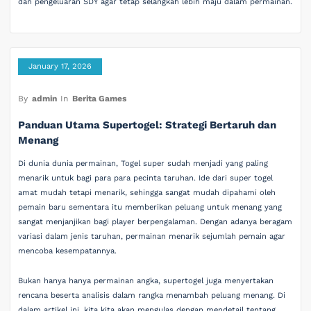
dan pengeluaran SDY agar tetap selangkah lebih maju dalam permainan.
January 17, 2026
By
admin
In
Berita Games
Panduan Utama Supertogel: Strategi Bertaruh dan
Menang
Di dunia dunia permainan, Togel super sudah menjadi yang paling
menarik untuk bagi para para pecinta taruhan. Ide dari super togel
amat mudah tetapi menarik, sehingga sangat mudah dipahami oleh
pemain baru sementara itu memberikan peluang untuk menang yang
sangat menjanjikan bagi player berpengalaman. Dengan adanya beragam
variasi dalam jenis taruhan, permainan menarik sejumlah pemain agar
mencoba kesempatannya.
Bukan hanya hanya permainan angka, supertogel juga menyertakan
rencana beserta analisis dalam rangka menambah peluang menang. Di
dalam artikel ini, kita kita akan mengulas dengan mendetail tentang