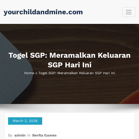
Skip
yourchildandmine.com
to
content
Togel SGP: Meramalkan Keluaran
SGP Hari Ini
Home
»
Togel SGP: Meramalkan Keluaran SGP Hari Ini
March 2, 2026
By
admin
In
Berita Games