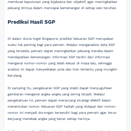
membuat keputusan yang bijaksana dan objektif, agar meningkatkan
peluang dirinya dalam mencapai kemenangan di setiap sesi taruhan.
Prediksi Hasil SGP
Di dalam dunia togel Singapore, prediksi keluaran SGP merupakan
suatu hal penting bagi para pemain. Melalui menganalisis data SGP
yang tersedia, pemain dapat meningkatkan peluang mereka dalam
mendapatkan kemenangan. Informasi SGP terdiri dari informasi
mengenai nomor-nomor yang telah keluar di masa lalu, sehingga
analisis ini dapat menyediakan pola dan tren tertentu yang mungkin
berulang.
Di samping itu, pengeluaran SGP yang stabil dapat menyuguhkan
gambaran mengenai angka-angka yang sering terjadi. Melalui
pengetahuan ini, pemain dapat merancang strategi efektif dalam
menentukan nomor. Keluaran SGP hadiah yang didapat dari nomor-
nomor ini menjadi dorongan tersendiri bagi para pemain agar terus
berjuang menebak angka yang benar setiap harinya.