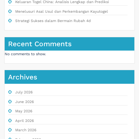
Keluaran Togel China: Analisis Lengkap dan Prediksi
Menelusuri Asal Usul dan Perkembangan Kayutogel
Strategi Sukses dalam Bermain Rubah 4d
Recent Comments
No comments to show.
Archives
July 2026
June 2026
May 2026
April 2026
March 2026