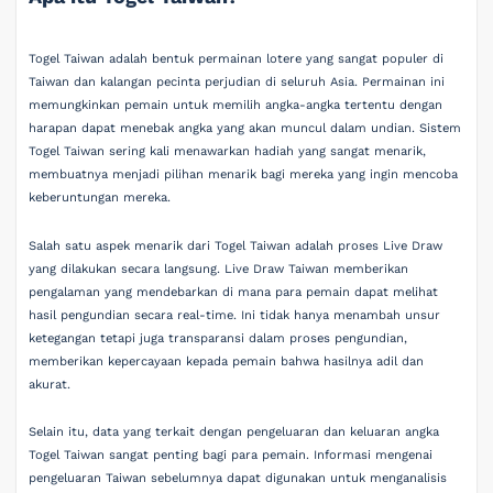
Togel Taiwan adalah bentuk permainan lotere yang sangat populer di
Taiwan dan kalangan pecinta perjudian di seluruh Asia. Permainan ini
memungkinkan pemain untuk memilih angka-angka tertentu dengan
harapan dapat menebak angka yang akan muncul dalam undian. Sistem
Togel Taiwan sering kali menawarkan hadiah yang sangat menarik,
membuatnya menjadi pilihan menarik bagi mereka yang ingin mencoba
keberuntungan mereka.
Salah satu aspek menarik dari Togel Taiwan adalah proses Live Draw
yang dilakukan secara langsung. Live Draw Taiwan memberikan
pengalaman yang mendebarkan di mana para pemain dapat melihat
hasil pengundian secara real-time. Ini tidak hanya menambah unsur
ketegangan tetapi juga transparansi dalam proses pengundian,
memberikan kepercayaan kepada pemain bahwa hasilnya adil dan
akurat.
Selain itu, data yang terkait dengan pengeluaran dan keluaran angka
Togel Taiwan sangat penting bagi para pemain. Informasi mengenai
pengeluaran Taiwan sebelumnya dapat digunakan untuk menganalisis