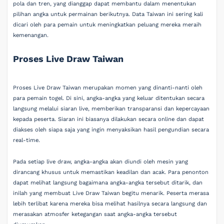
pola dan tren, yang dianggap dapat membantu dalam menentukan
pilihan angka untuk permainan berikutnya. Data Taiwan ini sering kali
dicari oleh para pemain untuk meningkatkan peluang mereka meraih
kemenangan.
Proses Live Draw Taiwan
Proses Live Draw Taiwan merupakan momen yang dinanti-nanti oleh
para pemain togel. Di sini, angka-angka yang keluar ditentukan secara
langsung melalui siaran live, memberikan transparansi dan kepercayaan
kepada peserta. Siaran ini biasanya dilakukan secara online dan dapat
diakses oleh siapa saja yang ingin menyaksikan hasil pengundian secara
real-time.
Pada setiap live draw, angka-angka akan diundi oleh mesin yang
dirancang khusus untuk memastikan keadilan dan acak. Para penonton
dapat melihat langsung bagaimana angka-angka tersebut ditarik, dan
inilah yang membuat Live Draw Taiwan begitu menarik. Peserta merasa
lebih terlibat karena mereka bisa melihat hasilnya secara langsung dan
merasakan atmosfer ketegangan saat angka-angka tersebut