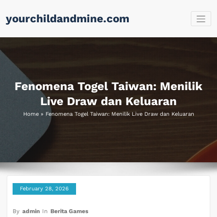
Skip
yourchildandmine.com
to
content
Fenomena Togel Taiwan: Menilik
Live Draw dan Keluaran
Home
»
Fenomena Togel Taiwan: Menilik Live Draw dan Keluaran
February 28, 2026
By
admin
In
Berita Games