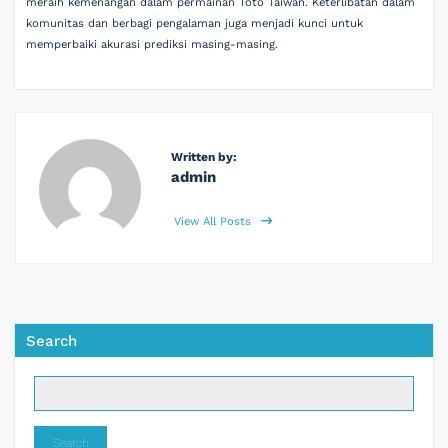
meraih kemenangan dalam permainan Toto Taiwan. Keterlibatan dalam
komunitas dan berbagi pengalaman juga menjadi kunci untuk
memperbaiki akurasi prediksi masing-masing.
Written by:
admin
View All Posts
Search
Search