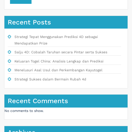
Recent Posts
Strategi Tepat Menggunakan Prediksi 4D sebagai
Mendapatkan Prize
Salju 4D: Cobalah Taruhan secara Pintar serta Sukses
Keluaran Togel China: Analisis Lengkap dan Prediksi
Menelusuri Asal Usul dan Perkembangan Kayutogel
Strategi Sukses dalam Bermain Rubah 4d
Recent Comments
No comments to show.