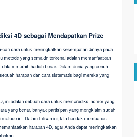
diksi 4D sebagai Mendapatkan Prize
i-cari cara untuk meningkatkan kesempatan dirinya pada
tu metode yang semakin terkenal adalah memanfaatkan
ur dalam meraih hadiah besar. Dalam dunia yang penuh
 sebuah harapan dan cara sistematis bagi mereka yang
4D, ini adalah sebuah cara untuk memprediksi nomor yang
ara yang benar, banyak partisipan yang mengklaim sudah
 metode ini. Dalam tulisan ini, kita hendak membahas
m memanfaatkan harapan 4D, agar Anda dapat meningkatkan
mbakan.