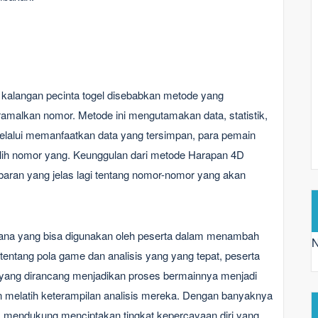
m kalangan pecinta togel disebabkan metode yang
eramalkan nomor. Metode ini mengutamakan data, statistik,
 Melalui memanfaatkan data yang tersimpan, para pemain
lih nomor yang. Keunggulan dari metode Harapan 4D
ran yang jelas lagi tentang nomor-nomor yang akan
ncana yang bisa digunakan oleh peserta dalam menambah
N
entang pola game dan analisis yang yang tepat, peserta
y yang dirancang menjadikan proses bermainnya menjadi
n melatih keterampilan analisis mereka. Dengan banyaknya
D mendukung menciptakan tingkat kepercayaan diri yang