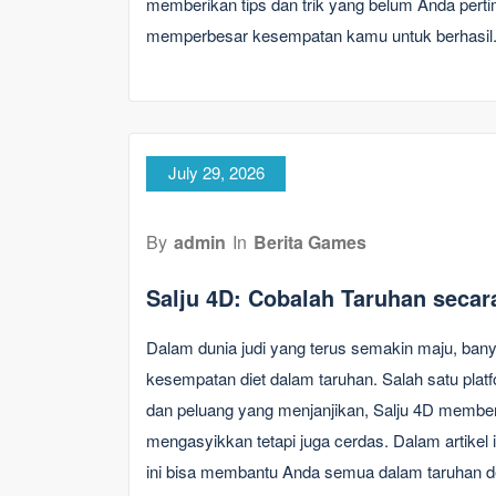
memberikan tips dan trik yang belum Anda pe
memperbesar kesempatan kamu untuk berhasil
July 29, 2026
By
admin
In
Berita Games
Salju 4D: Cobalah Taruhan secar
Dalam dunia judi yang terus semakin maju, ban
kesempatan diet dalam taruhan. Salah satu platf
dan peluang yang menjanjikan, Salju 4D member
mengasyikkan tetapi juga cerdas. Dalam artikel 
ini bisa membantu Anda semua dalam taruhan den