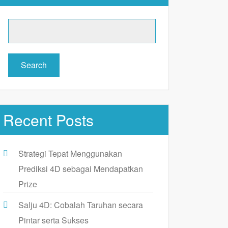
Search
Recent Posts
Strategi Tepat Menggunakan
Prediksi 4D sebagai Mendapatkan
Prize
Salju 4D: Cobalah Taruhan secara
Pintar serta Sukses