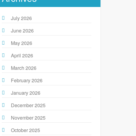
July 2026
June 2026
May 2026
April 2026
March 2026
February 2026
January 2026
December 2025
November 2025
October 2025