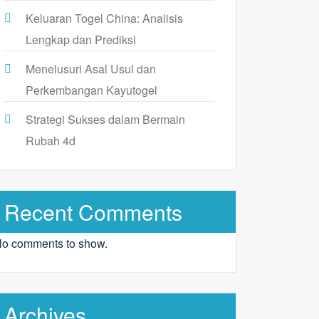
Keluaran Togel China: Analisis
Lengkap dan Prediksi
Menelusuri Asal Usul dan
Perkembangan Kayutogel
Strategi Sukses dalam Bermain
Rubah 4d
Recent Comments
o comments to show.
Archives