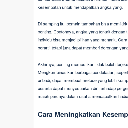
kesempatan untuk mendapatkan angka yang.
Di samping itu, pemain tambahan bisa memikir
penting. Contohnya, angka yang terkait dengan t
individu bisa menjadi pilihan yang menarik. Car
berarti, tetapi juga dapat memberi dorongan yang
Akhirnya, penting memastikan tidak boleh terjeb
Mengkombinasikan berbagai pendekatan, seperti 
pribadi, dapat membuat metode yang lebih kompre
peserta dapat menyesuaikan diri terhadap perge
masih percaya dalam usaha mendapatkan hadia
Cara Meningkatkan Kesempa