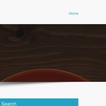
Home
Search