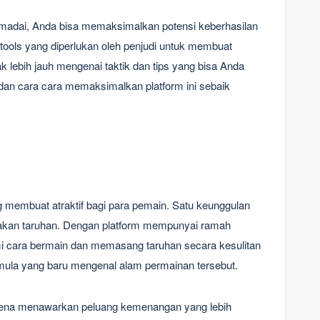
emadai, Anda bisa memaksimalkan potensi keberhasilan
tools yang diperlukan oleh penjudi untuk membuat
k lebih jauh mengenai taktik dan tips yang bisa Anda
, dan cara cara memaksimalkan platform ini sebaik
membuat atraktif bagi para pemain. Satu keunggulan
akan taruhan. Dengan platform mempunyai ramah
 cara bermain dan memasang taruhan secara kesulitan
pemula yang baru mengenal alam permainan tersebut.
karena menawarkan peluang kemenangan yang lebih