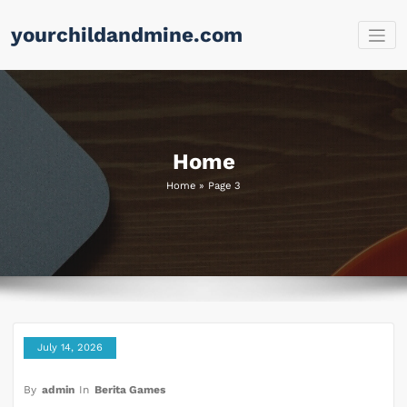
Skip
yourchildandmine.com
to
content
Home
Home
»
Page 3
July 14, 2026
By
admin
In
Berita Games