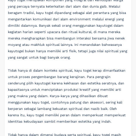
Kayu togel merupakan komponen yang integral dari kehidupan warga
yang percaya ternyata keterkaitan dari alam dan dunia gaib. Melalui
beragam tradisi, kayu togel dipandang sebagai alat perantara yang bisa
mengantarkan komunikasi dari alam environment melalui energi yang
dimiliki dalamnya. Banyak sekali orang menggunakan kayutogel dalam
kegiatan harian seperti upacara dan ritual kultural, di mana mereka
mereka mengharapkan bisa membangun interaksi bersama jiwa nenek
moyang atau makhluk spiritual lainnya. Ini menandakan bahwasanya
kayutogel bukan hanya memiliki arti fisik, tetapi juga nilai spiritual yang
yang sangat untuk bagi banyak orang.
Tidak hanya di dalam konteks spiritual, kayu togel kerap dimanfaatkan
untuk proses pengembangan barang kerajinan. Para pengrajin
cenderung pilih kayutogel karena kekhasan dan estetika seratnya, dan
kapasitasnya untuk menciptakan produksi kreatif yang memiliki arti
yang makna yang dalam. Karya-karya yang dihasilkan dibuat
menggunakan kayu togel, contohnya patung dan aksesori, sering kali
berperan sebagai lambang kekuatan spiritual dan nasib baik. Oleh
karena itu, kayu togel memiliki peran dalam memperkuat memperkuat
identitas kebudayaan sambil memberikan estetika yang indah.
Tidak hanya dalam dimensi budaya serta spiritual, kayu togel masih