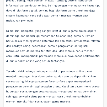
pribadi. Bersejumlah pemain khawatir tentang potensi kebocoran
informasi dan penipuan online. Seiring dengan meningkatnya kasus tipu
daya di platform digital, penting bagi platform game untuk menjaga
sistem keamanan yang solid agar pemain merasa nyaman saat
melakukan pkv login.
Di sisi lain, kompetisi yang sangat ketat di dunia game online seperti
dominoqq dan bandar qq menambah tekanan bagi pemain. Pemain
harus selalu meningkatkan keterampilan dan taktik untuk tetap relevan
dan berdaya saing. Keberadaan pemain pengalaman sering kali
membuat pemula merasa terintimidasi, dan mereka harus mencari
cara untuk memperbaiki permainan mereka supaya dapat berkompetisi
di dunia poker online yang penuh tantangan.
Terakhir, tidak adanya hubungan sosial di permainan online dapat
menjadi tantangan. Meskipun poker qq dan adu qq dapat dimainkan
secara daring, hilangnya elemen face-to-face dapat memperkecil
pengalaman bermain bagi sebagian orang. Kesulitan dalam menciptakan
hubungan sosial dengan sesama dapat mengurangi minat permainan,
sehingga penyedia situs perlu mencari cara untuk menambahkan
elemen interaktif dan sosial dalam game mereka.