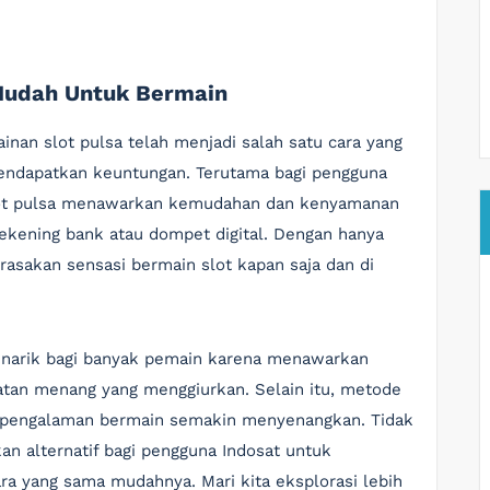
 Mudah Untuk Bermain
inan slot pulsa telah menjadi salah satu cara yang
ndapatkan keuntungan. Terutama bagi pengguna
, slot pulsa menawarkan kemudahan dan kenyamanan
kening bank atau dompet digital. Dengan hanya
asakan sensasi bermain slot kapan saja dan di
 menarik bagi banyak pemain karena menawarkan
tan menang yang menggiurkan. Selain itu, metode
 pengalaman bermain semakin menyenangkan. Tidak
kan alternatif bagi pengguna Indosat untuk
a yang sama mudahnya. Mari kita eksplorasi lebih