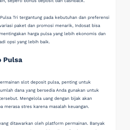
n, seperti bonus deposit dan cashback.
 Pulsa Tri tergantung pada kebutuhan dan preferensi
ariasi paket dan promosi menarik, Indosat bisa
ementingakan harga pulsa yang lebih ekonomis dan
di opsi yang lebih baik.
o Pulsa
rmainan slot deposit pulsa, penting untuk
jumlah dana yang bersedia Anda gunakan untuk
tersebut. Mengelola uang dengan bijak akan
 merasa stres karena masalah keuangan.
yang ditawarkan oleh platform permainan. Banyak