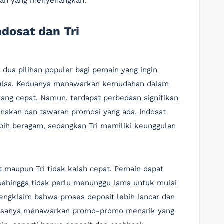
man yang menyenangkan.
ndosat dan Tri
h dua pilihan populer bagi pemain yang ingin
ulsa. Keduanya menawarkan kemudahan dalam
ang cepat. Namun, terdapat perbedaan signifikan
gunakan dan tawaran promosi yang ada. Indosat
bih beragam, sedangkan Tri memiliki keunggulan
t maupun Tri tidak kalah cepat. Pemain dapat
sehingga tidak perlu menunggu lama untuk mulai
engklaim bahwa proses deposit lebih lancar dan
biasanya menawarkan promo-promo menarik yang