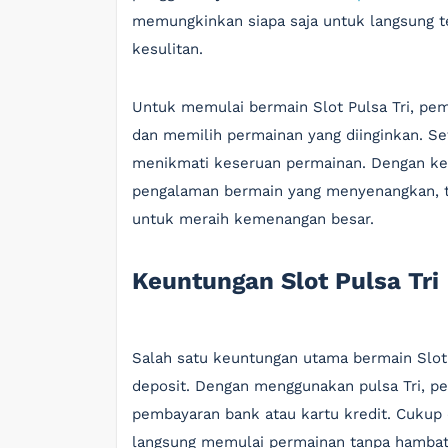
memungkinkan siapa saja untuk langsung t
kesulitan.
Untuk memulai bermain Slot Pulsa Tri, pe
dan memilih permainan yang diinginkan. S
menikmati keseruan permainan. Dengan kem
pengalaman bermain yang menyenangkan, t
untuk meraih kemenangan besar.
Keuntungan Slot Pulsa Tri
Salah satu keuntungan utama bermain Slo
deposit. Dengan menggunakan pulsa Tri, p
pembayaran bank atau kartu kredit. Cukup
langsung memulai permainan tanpa hambat