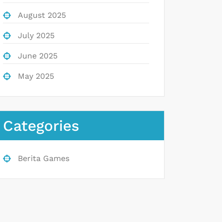
August 2025
July 2025
June 2025
May 2025
Categories
Berita Games