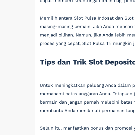
dapat memberi keuntungan lebih bagi pemai
Memilih antara Slot Pulsa Indosat dan Slot
masing-masing pemain. Jika Anda mencari v
menjadi pilihan. Namun, jika Anda lebih m
proses yang cepat, Slot Pulsa Tri mungkin ja
Tips dan Trik Slot Deposit
Untuk meningkatkan peluang Anda dalam pe
memahami batas anggaran Anda. Tetapkan 
bermain dan jangan pernah melebihi batas 
membantu Anda menikmati permainan tanpa
Selain itu, manfaatkan bonus dan promosi 