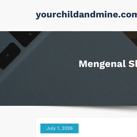
Skip
yourchildandmine.co
to
content
Mengenal Sl
July 1, 2026