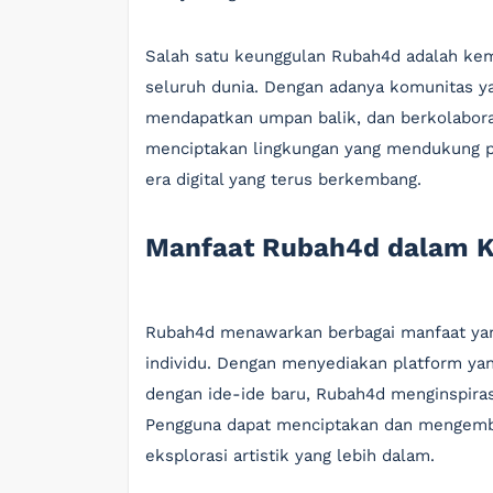
Salah satu keunggulan Rubah4d adalah ke
seluruh dunia. Dengan adanya komunitas ya
mendapatkan umpan balik, dan berkolabora
menciptakan lingkungan yang mendukung 
era digital yang terus berkembang.
Manfaat Rubah4d dalam Kr
Rubah4d menawarkan berbagai manfaat yang
individu. Dengan menyediakan platform y
dengan ide-ide baru, Rubah4d menginspirasi
Pengguna dapat menciptakan dan mengemb
eksplorasi artistik yang lebih dalam.