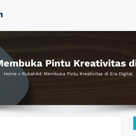
m
embuka Pintu Kreativitas di 
Home
»
Rubah4d: Membuka Pintu Kreativitas di Era Digital