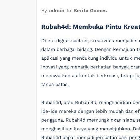
By
admin
In
Berita Games
Rubah4d: Membuka Pintu Kreativ
Di era digital saat ini, kreativitas menjad
dalam berbagai bidang. Dengan kemajuan t
aplikasi yang mendukung individu untuk me
inovasi yang menarik perhatian banyak ora
menawarkan alat untuk berkreasi, tetapi j
tanpa batas.
Rubah4d, atau Rubah 4d, menghadirkan ber
ide-ide mereka dengan lebih mudah dan efe
pengguna, Rubah4d memungkinkan siapa saja
menghasilkan karya yang menakjubkan. Dala
Rubah4d dapat menjadi jembatan bagi pengg