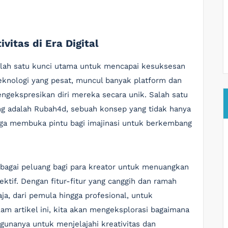
itas di Era Digital
i salah satu kunci utama untuk mencapai kesuksesan
eknologi yang pesat, muncul banyak platform dan
ngekspresikan diri mereka secara unik. Salah satu
ng adalah Rubah4d, sebuah konsep yang tidak hanya
uga membuka pintu bagi imajinasi untuk berkembang
bagai peluang bagi para kreator untuk menuangkan
ktif. Dengan fitur-fitur yang canggih dan ramah
, dari pemula hingga profesional, untuk
m artikel ini, kita akan mengeksplorasi bagaimana
unanya untuk menjelajahi kreativitas dan