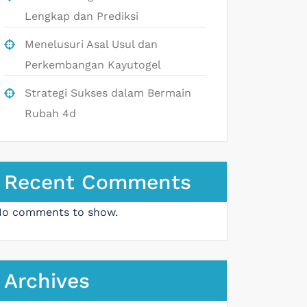
Lengkap dan Prediksi
Menelusuri Asal Usul dan
Perkembangan Kayutogel
Strategi Sukses dalam Bermain
Rubah 4d
Recent Comments
No comments to show.
Archives