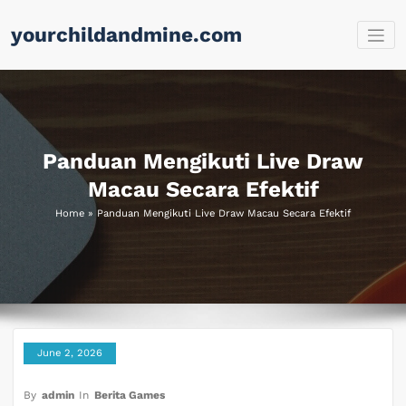
Skip
yourchildandmine.com
to
content
Panduan Mengikuti Live Draw
Macau Secara Efektif
Home
»
Panduan Mengikuti Live Draw Macau Secara Efektif
June 2, 2026
By
admin
In
Berita Games