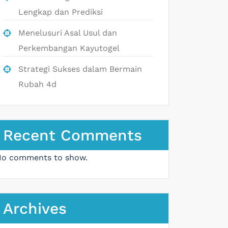
Lengkap dan Prediksi
Menelusuri Asal Usul dan
Perkembangan Kayutogel
Strategi Sukses dalam Bermain
Rubah 4d
Recent Comments
No comments to show.
Archives