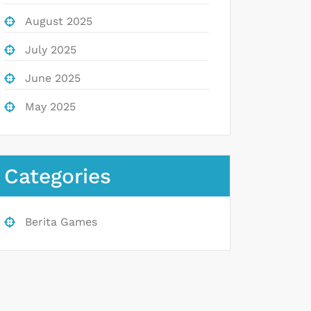
August 2025
July 2025
June 2025
May 2025
Categories
Berita Games