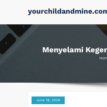
Skip
yourchildandmine.co
to
content
Menyelami Kegem
Hom
June 18, 2026