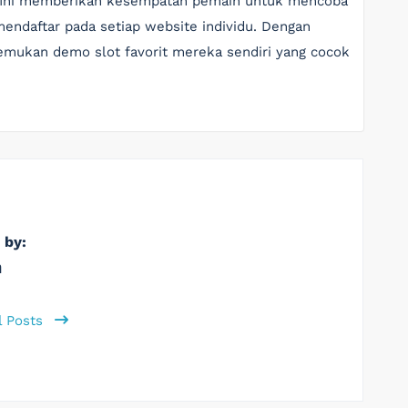
e. Ini memberikan kesempatan pemain untuk mencoba
mendaftar pada setiap website individu. Dengan
mukan demo slot favorit mereka sendiri yang cocok
 by:
n
l Posts