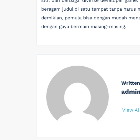
slot dari berbagai diverse developer gam
beragam judul di satu tempat tanpa harus 
demikian, pemula bisa dengan mudah mene
dengan gaya bermain masing-masing.
Written
admi
View Al