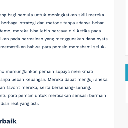
ng bagi pemula untuk meningkatkan skill mereka.
 berbagai strategi dan metode tanpa adanya beban
emo, mereka bisa lebih percaya diri ketika pada
ikan pada permainan yang menggunakan dana nyata.
tuk memastikan bahwa para pemain memahami seluk-
emo memungkinkan pemain supaya menikmati
tanpa beban keuangan. Mereka dapat menguji aneka
ri favorit mereka, serta bersenang-senang.
ntu para pemain untuk merasakan sensasi bermain
ian real yang asli.
rbaik