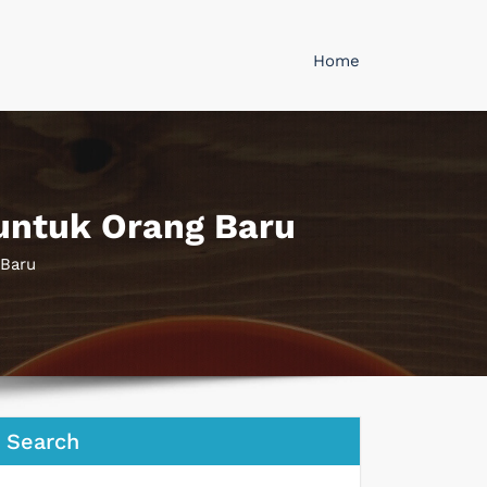
Home
untuk Orang Baru
 Baru
Search