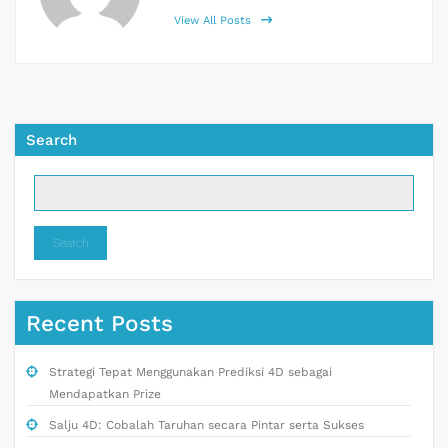
View All Posts
Search
Search
Recent Posts
Strategi Tepat Menggunakan Prediksi 4D sebagai
Mendapatkan Prize
Salju 4D: Cobalah Taruhan secara Pintar serta Sukses