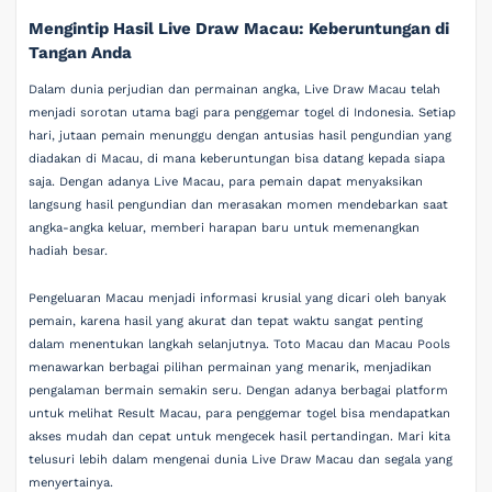
Mengintip Hasil Live Draw Macau: Keberuntungan di
Tangan Anda
Dalam dunia perjudian dan permainan angka, Live Draw Macau telah
menjadi sorotan utama bagi para penggemar togel di Indonesia. Setiap
hari, jutaan pemain menunggu dengan antusias hasil pengundian yang
diadakan di Macau, di mana keberuntungan bisa datang kepada siapa
saja. Dengan adanya Live Macau, para pemain dapat menyaksikan
langsung hasil pengundian dan merasakan momen mendebarkan saat
angka-angka keluar, memberi harapan baru untuk memenangkan
hadiah besar.
Pengeluaran Macau menjadi informasi krusial yang dicari oleh banyak
pemain, karena hasil yang akurat dan tepat waktu sangat penting
dalam menentukan langkah selanjutnya. Toto Macau dan Macau Pools
menawarkan berbagai pilihan permainan yang menarik, menjadikan
pengalaman bermain semakin seru. Dengan adanya berbagai platform
untuk melihat Result Macau, para penggemar togel bisa mendapatkan
akses mudah dan cepat untuk mengecek hasil pertandingan. Mari kita
telusuri lebih dalam mengenai dunia Live Draw Macau dan segala yang
menyertainya.