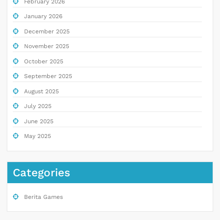
February 2026
January 2026
December 2025
November 2025
October 2025
September 2025
August 2025
July 2025
June 2025
May 2025
Categories
Berita Games