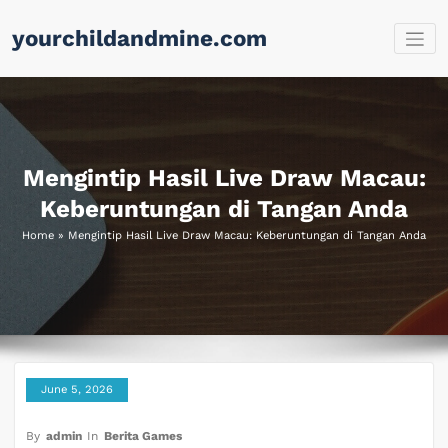
Skip
yourchildandmine.com
to
content
Mengintip Hasil Live Draw Macau:
Keberuntungan di Tangan Anda
Home
»
Mengintip Hasil Live Draw Macau: Keberuntungan di Tangan Anda
June 5, 2026
By
admin
In
Berita Games