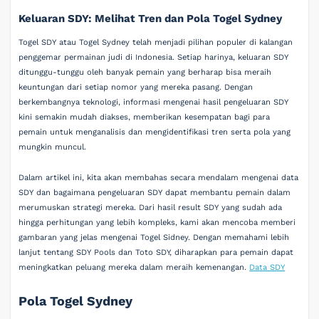
Keluaran SDY: Melihat Tren dan Pola Togel Sydney
Togel SDY atau Togel Sydney telah menjadi pilihan populer di kalangan
penggemar permainan judi di Indonesia. Setiap harinya, keluaran SDY
ditunggu-tunggu oleh banyak pemain yang berharap bisa meraih
keuntungan dari setiap nomor yang mereka pasang. Dengan
berkembangnya teknologi, informasi mengenai hasil pengeluaran SDY
kini semakin mudah diakses, memberikan kesempatan bagi para
pemain untuk menganalisis dan mengidentifikasi tren serta pola yang
mungkin muncul.
Dalam artikel ini, kita akan membahas secara mendalam mengenai data
SDY dan bagaimana pengeluaran SDY dapat membantu pemain dalam
merumuskan strategi mereka. Dari hasil result SDY yang sudah ada
hingga perhitungan yang lebih kompleks, kami akan mencoba memberi
gambaran yang jelas mengenai Togel Sidney. Dengan memahami lebih
lanjut tentang SDY Pools dan Toto SDY, diharapkan para pemain dapat
meningkatkan peluang mereka dalam meraih kemenangan.
Data SDY
Pola Togel Sydney