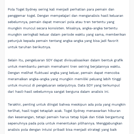
Pola Togel Sydney sering kali menjadi perhatian para pemain dan
penggemar togel. Dengan mempelajari dan menganalisis hasil keluaran
sebelumnya, pemain dapat mencari pola atau tren tertentu yang
mungkin muncul secara konsisten. Misalnya, angka-angka tertentu
mungkin seringkali keluar dalam periode waktu yang sama, memberikan
petunjuk kepada pemain tentang angka-angka yang bisa jadi favorit
untuk taruhan berikutnya.
Selain itu, pengeluaran SDY dapat divisualisasikan dalam bentuk grafik
untuk membantu pemain memahami tren seiring berjalannya waktu.
Dengan melihat fluktuasi angka yang keluar, pemain dapat mencoba
meramalkan angka-angka yang mungkin memiliki peluang lebih tinggi
untuk muncul di pengeluaran selanjutnya. Data SDY yang terkumpul
dari hasil-hasil sebelumnya sangat berguna dalam analisis ini.
Terakhir, penting untuk diingat bahwa meskipun ada pola yang mungkin
terlihat, hasil togel tetaplah acak. Togel Sydney menawarkan hiburan
dan kesenangan, tetapi pemain harus tetap bijak dan tidak bergantung
sepenuhnya pada pola untuk menentukan pilihannya. Menggabungkan
analisis pola dengan intuisi pribadi bisa menjadi strategi yang baik