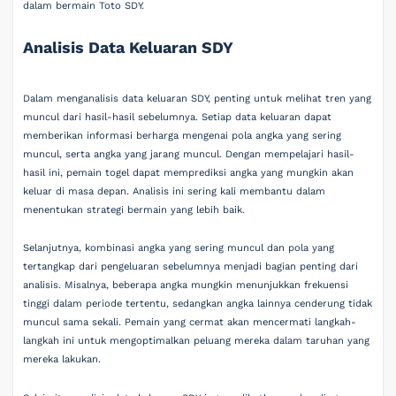
dalam bermain Toto SDY.
Analisis Data Keluaran SDY
Dalam menganalisis data keluaran SDY, penting untuk melihat tren yang
muncul dari hasil-hasil sebelumnya. Setiap data keluaran dapat
memberikan informasi berharga mengenai pola angka yang sering
muncul, serta angka yang jarang muncul. Dengan mempelajari hasil-
hasil ini, pemain togel dapat memprediksi angka yang mungkin akan
keluar di masa depan. Analisis ini sering kali membantu dalam
menentukan strategi bermain yang lebih baik.
Selanjutnya, kombinasi angka yang sering muncul dan pola yang
tertangkap dari pengeluaran sebelumnya menjadi bagian penting dari
analisis. Misalnya, beberapa angka mungkin menunjukkan frekuensi
tinggi dalam periode tertentu, sedangkan angka lainnya cenderung tidak
muncul sama sekali. Pemain yang cermat akan mencermati langkah-
langkah ini untuk mengoptimalkan peluang mereka dalam taruhan yang
mereka lakukan.