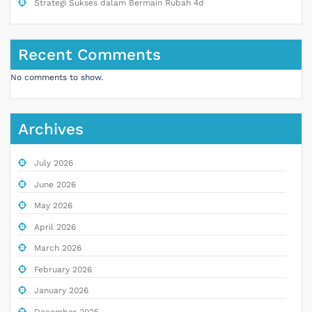
Strategi Sukses dalam Bermain Rubah 4d
Recent Comments
No comments to show.
Archives
July 2026
June 2026
May 2026
April 2026
March 2026
February 2026
January 2026
December 2025