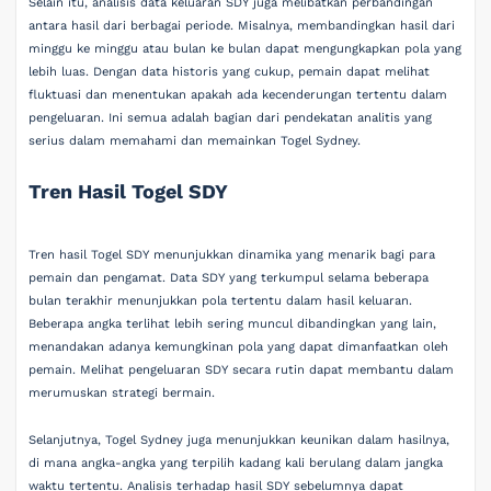
Selain itu, analisis data keluaran SDY juga melibatkan perbandingan
antara hasil dari berbagai periode. Misalnya, membandingkan hasil dari
minggu ke minggu atau bulan ke bulan dapat mengungkapkan pola yang
lebih luas. Dengan data historis yang cukup, pemain dapat melihat
fluktuasi dan menentukan apakah ada kecenderungan tertentu dalam
pengeluaran. Ini semua adalah bagian dari pendekatan analitis yang
serius dalam memahami dan memainkan Togel Sydney.
Tren Hasil Togel SDY
Tren hasil Togel SDY menunjukkan dinamika yang menarik bagi para
pemain dan pengamat. Data SDY yang terkumpul selama beberapa
bulan terakhir menunjukkan pola tertentu dalam hasil keluaran.
Beberapa angka terlihat lebih sering muncul dibandingkan yang lain,
menandakan adanya kemungkinan pola yang dapat dimanfaatkan oleh
pemain. Melihat pengeluaran SDY secara rutin dapat membantu dalam
merumuskan strategi bermain.
Selanjutnya, Togel Sydney juga menunjukkan keunikan dalam hasilnya,
di mana angka-angka yang terpilih kadang kali berulang dalam jangka
waktu tertentu. Analisis terhadap hasil SDY sebelumnya dapat