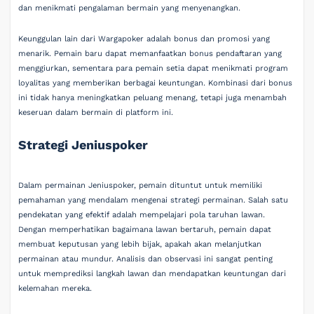
dan menikmati pengalaman bermain yang menyenangkan.
Keunggulan lain dari Wargapoker adalah bonus dan promosi yang
menarik. Pemain baru dapat memanfaatkan bonus pendaftaran yang
menggiurkan, sementara para pemain setia dapat menikmati program
loyalitas yang memberikan berbagai keuntungan. Kombinasi dari bonus
ini tidak hanya meningkatkan peluang menang, tetapi juga menambah
keseruan dalam bermain di platform ini.
Strategi Jeniuspoker
Dalam permainan Jeniuspoker, pemain dituntut untuk memiliki
pemahaman yang mendalam mengenai strategi permainan. Salah satu
pendekatan yang efektif adalah mempelajari pola taruhan lawan.
Dengan memperhatikan bagaimana lawan bertaruh, pemain dapat
membuat keputusan yang lebih bijak, apakah akan melanjutkan
permainan atau mundur. Analisis dan observasi ini sangat penting
untuk memprediksi langkah lawan dan mendapatkan keuntungan dari
kelemahan mereka.