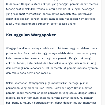
Kudapoker. Dengan sistem enkripsi yang canggih, pemain dapat merasa
tenang saat melakukan transaksi atau bermain. Dukungan pelanggan
yang responsif memastikan bahwa setiap masalah atau pertanyaan
dapat diselesaikan dengan cepat, menjadikan Kudapoker tempat yang
ideal untuk menikmati permainan poker secara online.
Keunggulan Wargapoker
Wargapoker dikenal sebagai salah satu platform unggulan dalam dunia
poker online. Salah satu keunggulannya adalah sistem keamanan yang
ketat, memberikan rasa aman bagi para pemain. Dengan teknologi
enkripsi terkini, data pribadi dan transaksi keuangan selalu terlindungi
dari kemungkinan kebocoran. Hal ini membuat pemain merasa nyaman
dan fokus pada permainan mereka.
Selain keamanan, Wargapoker juga menawarkan berbagai pilihan
permainan yang menarik. Dari Texas Hold’em hingga Omaha, setiap
pemain dapat menemukan jenis permainan yang sesuai dengan selera
mereka. Dengan tampilan antarmuka yang ramah pengguna, pemain,
baik pemula maupun berpengalaman, dapat dengan mudah menavigasi