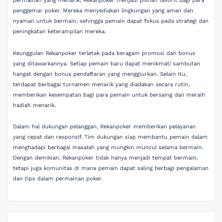
permainan yang menarik, Rekanpoker menjadi pilihan favorit bagi para
penggemar poker. Mereka menyediakan lingkungan yang aman dan
nyaman untuk bermain, sehingga pemain dapat fokus pada strategi dan
peningkatan keterampilan mereka.
Keunggulan Rekanpoker terletak pada beragam promosi dan bonus
yang ditawarkannya. Setiap pemain baru dapat menikmati sambutan
hangat dengan bonus pendaftaran yang menggiurkan. Selain itu,
terdapat berbagai turnamen menarik yang diadakan secara rutin,
memberikan kesempatan bagi para pemain untuk bersaing dan meraih
hadiah menarik.
Dalam hal dukungan pelanggan, Rekanpoker memberikan pelayanan
yang cepat dan responsif. Tim dukungan siap membantu pemain dalam
menghadapi berbagai masalah yang mungkin muncul selama bermain.
Dengan demikian, Rekanpoker tidak hanya menjadi tempat bermain,
tetapi juga komunitas di mana pemain dapat saling berbagi pengalaman
dan tips dalam permainan poker.