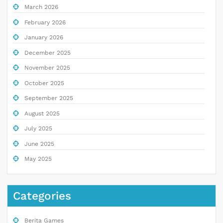
March 2026
February 2026
January 2026
December 2025
November 2025
October 2025
September 2025
August 2025
July 2025
June 2025
May 2025
Categories
Berita Games