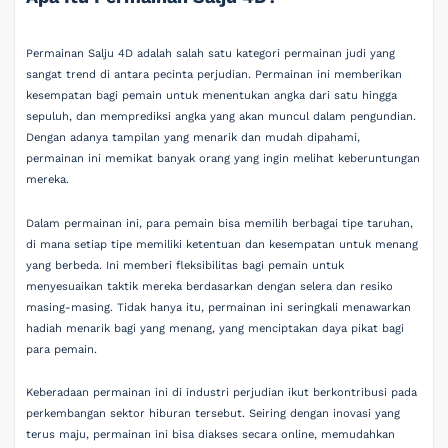
Permainan Salju 4D adalah salah satu kategori permainan judi yang
sangat trend di antara pecinta perjudian. Permainan ini memberikan
kesempatan bagi pemain untuk menentukan angka dari satu hingga
sepuluh, dan memprediksi angka yang akan muncul dalam pengundian.
Dengan adanya tampilan yang menarik dan mudah dipahami,
permainan ini memikat banyak orang yang ingin melihat keberuntungan
mereka.
Dalam permainan ini, para pemain bisa memilih berbagai tipe taruhan,
di mana setiap tipe memiliki ketentuan dan kesempatan untuk menang
yang berbeda. Ini memberi fleksibilitas bagi pemain untuk
menyesuaikan taktik mereka berdasarkan dengan selera dan resiko
masing-masing. Tidak hanya itu, permainan ini seringkali menawarkan
hadiah menarik bagi yang menang, yang menciptakan daya pikat bagi
para pemain.
Keberadaan permainan ini di industri perjudian ikut berkontribusi pada
perkembangan sektor hiburan tersebut. Seiring dengan inovasi yang
terus maju, permainan ini bisa diakses secara online, memudahkan