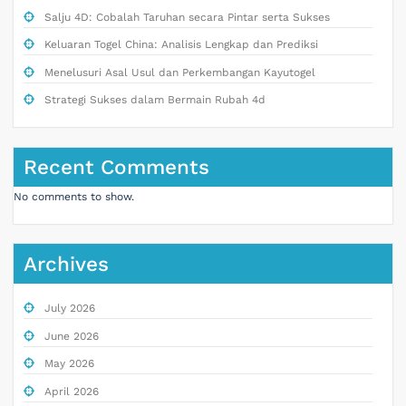
Salju 4D: Cobalah Taruhan secara Pintar serta Sukses
Keluaran Togel China: Analisis Lengkap dan Prediksi
Menelusuri Asal Usul dan Perkembangan Kayutogel
Strategi Sukses dalam Bermain Rubah 4d
Recent Comments
No comments to show.
Archives
July 2026
June 2026
May 2026
April 2026