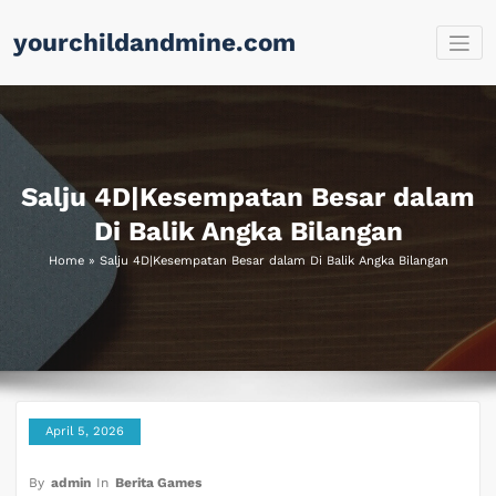
Skip
yourchildandmine.com
to
content
Salju 4D|Kesempatan Besar dalam
Di Balik Angka Bilangan
Home
»
Salju 4D|Kesempatan Besar dalam Di Balik Angka Bilangan
April 5, 2026
By
admin
In
Berita Games