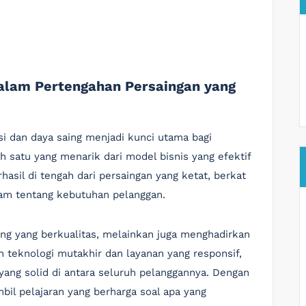
dalam Pertengahan Persaingan yang
si dan daya saing menjadi kunci utama bagi
 satu yang menarik dari model bisnis yang efektif
rhasil di tengah dari persaingan yang ketat, berkat
am tentang kebutuhan pelanggan.
ng yang berkualitas, melainkan juga menghadirkan
teknologi mutakhir dan layanan yang responsif,
ang solid di antara seluruh pelanggannya. Dengan
bil pelajaran yang berharga soal apa yang