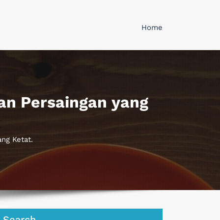
Home
an Persaingan yang
ng Ketat.
Search