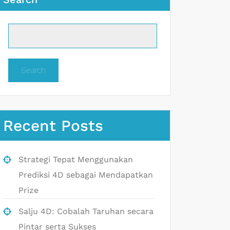
Search
Recent Posts
Strategi Tepat Menggunakan
Prediksi 4D sebagai Mendapatkan
Prize
Salju 4D: Cobalah Taruhan secara
Pintar serta Sukses