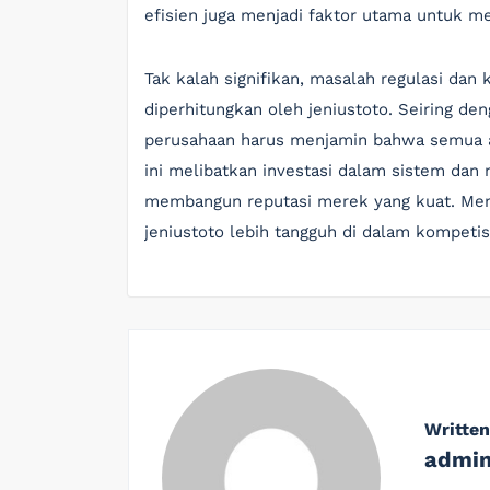
efisien juga menjadi faktor utama untuk me
Tak kalah signifikan, masalah regulasi dan
diperhitungkan oleh jeniustoto. Seiring de
perusahaan harus menjamin bahwa semua a
ini melibatkan investasi dalam sistem dan
membangun reputasi merek yang kuat. Men
jeniustoto lebih tangguh di dalam kompetis
Written
admi