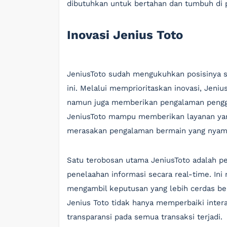
dibutuhkan untuk bertahan dan tumbuh di pa
Inovasi Jenius Toto
JeniusToto sudah mengukuhkan posisinya se
ini. Melalui memprioritaskan inovasi, Jen
namun juga memberikan pengalaman penggun
JeniusToto mampu memberikan layanan yan
merasakan pengalaman bermain yang nyam
Satu terobosan utama JeniusToto adalah 
penelaahan informasi secara real-time. In
mengambil keputusan yang lebih cerdas ber
Jenius Toto tidak hanya memperbaiki inte
transparansi pada semua transaksi terjadi.