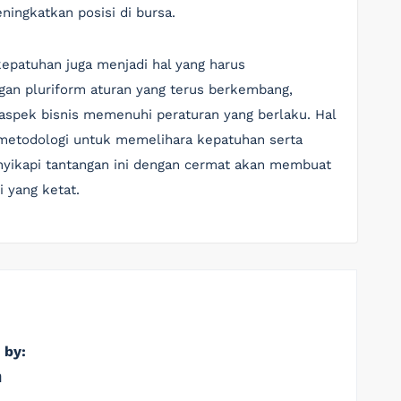
ningkatkan posisi di bursa.
 kepatuhan juga menjadi hal yang harus
ngan pluriform aturan yang terus berkembang,
spek bisnis memenuhi peraturan yang berlaku. Hal
 metodologi untuk memelihara kepatuhan serta
yikapi tantangan ini dengan cermat akan membuat
i yang ketat.
 by:
n