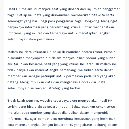
Hasil HK malam ini menjadi saat yang dinanti dari sejumlah penggemar
togel. Setiap kali data yang diumumkan memberikan cita-cita serta
semangat yang baru bagi para penggemar togel Hongkong. Mengingat
banyaknya informasi yang berkembang, krusial untuk mendapatkan
informasi yang akurat dan terpercaya untuk menetapkan langkah
selanjutnya dalam permainan.
Malam ini, data keluaran HK bakal diumumkan secara resmi. Pemain
disarankan menyiapkan diri dalam menyesuaikan nomor yang sudah
sisi taruhkan bersama hasil yang yang keluar. Keluaran HK malam ini
tidak hanya akan memuat angka pemenang, melainkan serta dapat
memberikan sebagai petunjuk untuk permainan pada hari yang akan
datang. Mengumpulkan data dan menganalisis corak dari data
sebelumnya bisa menjadi strategi yang berhasil.
Tidak kalah penting, website tepercaya akan menyediakan hasil HK
terkini yang bisa diakses secara mudah. Selalu pastikan untuk terus
merujuk pada sumber yang dapat diandalkan dalam mengambil
informasi HK, agar pemain bisa membuat keputusan yang lebih baik
saat menaruh angka. Dengan keluaran HK yang akurat, peluang dalam