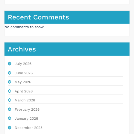
Recent Comments
No comments to show.
Archives
July 2026
June 2026
May 2026
April 2026
March 2026
February 2026
January 2026
December 2025