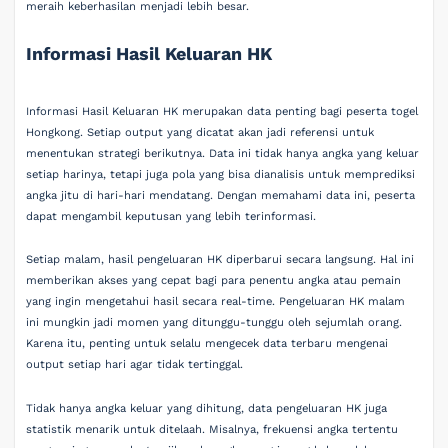
meraih keberhasilan menjadi lebih besar.
Informasi Hasil Keluaran HK
Informasi Hasil Keluaran HK merupakan data penting bagi peserta togel
Hongkong. Setiap output yang dicatat akan jadi referensi untuk
menentukan strategi berikutnya. Data ini tidak hanya angka yang keluar
setiap harinya, tetapi juga pola yang bisa dianalisis untuk memprediksi
angka jitu di hari-hari mendatang. Dengan memahami data ini, peserta
dapat mengambil keputusan yang lebih terinformasi.
Setiap malam, hasil pengeluaran HK diperbarui secara langsung. Hal ini
memberikan akses yang cepat bagi para penentu angka atau pemain
yang ingin mengetahui hasil secara real-time. Pengeluaran HK malam
ini mungkin jadi momen yang ditunggu-tunggu oleh sejumlah orang.
Karena itu, penting untuk selalu mengecek data terbaru mengenai
output setiap hari agar tidak tertinggal.
Tidak hanya angka keluar yang dihitung, data pengeluaran HK juga
statistik menarik untuk ditelaah. Misalnya, frekuensi angka tertentu