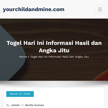
Skip
yourchildandmine.com
to
content
Togel Hari Ini Informasi Hasil dan
Angka Jitu
Home
»
Togel Hari Ini Informasi Hasil dan Angka Jitu
March 10, 2026
By
admin
In
Berita Games