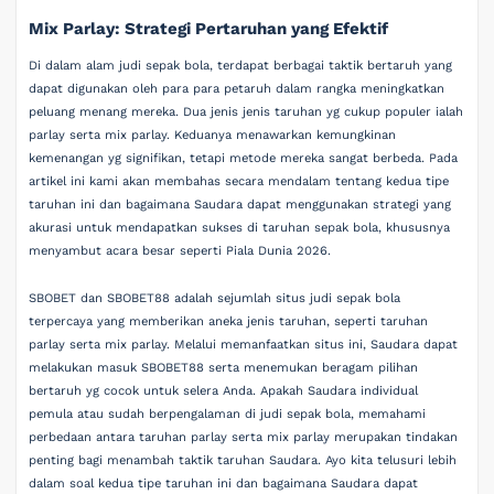
Mix Parlay: Strategi Pertaruhan yang Efektif
Di dalam alam judi sepak bola, terdapat berbagai taktik bertaruh yang
dapat digunakan oleh para para petaruh dalam rangka meningkatkan
peluang menang mereka. Dua jenis jenis taruhan yg cukup populer ialah
parlay serta mix parlay. Keduanya menawarkan kemungkinan
kemenangan yg signifikan, tetapi metode mereka sangat berbeda. Pada
artikel ini kami akan membahas secara mendalam tentang kedua tipe
taruhan ini dan bagaimana Saudara dapat menggunakan strategi yang
akurasi untuk mendapatkan sukses di taruhan sepak bola, khususnya
menyambut acara besar seperti Piala Dunia 2026.
SBOBET dan SBOBET88 adalah sejumlah situs judi sepak bola
terpercaya yang memberikan aneka jenis taruhan, seperti taruhan
parlay serta mix parlay. Melalui memanfaatkan situs ini, Saudara dapat
melakukan masuk SBOBET88 serta menemukan beragam pilihan
bertaruh yg cocok untuk selera Anda. Apakah Saudara individual
pemula atau sudah berpengalaman di judi sepak bola, memahami
perbedaan antara taruhan parlay serta mix parlay merupakan tindakan
penting bagi menambah taktik taruhan Saudara. Ayo kita telusuri lebih
dalam soal kedua tipe taruhan ini dan bagaimana Saudara dapat