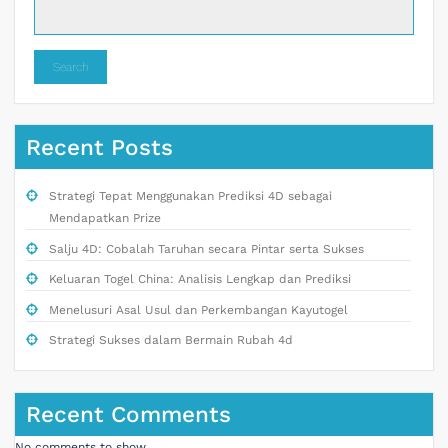
Search
Recent Posts
Strategi Tepat Menggunakan Prediksi 4D sebagai
Mendapatkan Prize
Salju 4D: Cobalah Taruhan secara Pintar serta Sukses
Keluaran Togel China: Analisis Lengkap dan Prediksi
Menelusuri Asal Usul dan Perkembangan Kayutogel
Strategi Sukses dalam Bermain Rubah 4d
Recent Comments
No comments to show.