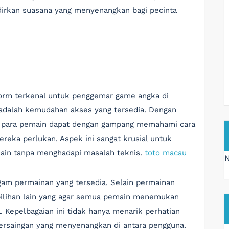
dirkan suasana yang menyenangkan bagi pecinta
tform terkenal untuk penggemar game angka di
adalah kemudahan akses yang tersedia. Dengan
a, para pemain dapat dengan gampang memahami cara
eka perlukan. Aspek ini sangat krusial untuk
ain tanpa menghadapi masalah teknis.
toto macau
agam permainan yang tersedia. Selain permainan
 pilihan lain yang agar semua pemain menemukan
 Kepelbagaian ini tidak hanya menarik perhatian
persaingan yang menyenangkan di antara pengguna.