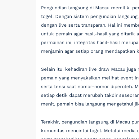
Pengundian langsung di Macau memiliki per
togel. Dengan sistem pengundian langsung,
dengan live serta transparan. Hal ini mem
untuk pemain agar hasil-hasil yang ditarik 
permainan ini, integritas hasil-hasil meru
menjamin agar setiap orang mendapatkan k
Selain itu, kehadiran live draw Macau jug
pemain yang menyaksikan melihat event in
serta tensi saat nomor-nomor diperoleh. M
setiap detik dapat merubah takdir seseora
menit, pemain bisa langsung mengetahui jik
Terakhir, pengundian langsung di Macau p
komunitas mencintai togel. Melalui media 