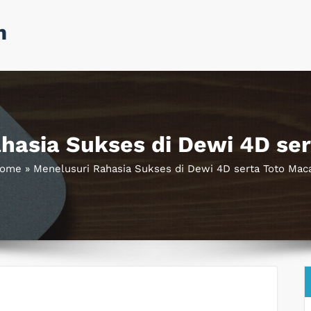
m
hasia Sukses di Dewi 4D se
ome
»
Menelusuri Rahasia Sukses di Dewi 4D serta Toto Mac