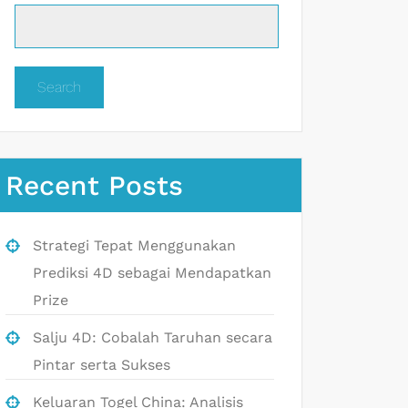
Search
Recent Posts
Strategi Tepat Menggunakan
Prediksi 4D sebagai Mendapatkan
Prize
Salju 4D: Cobalah Taruhan secara
Pintar serta Sukses
Keluaran Togel China: Analisis