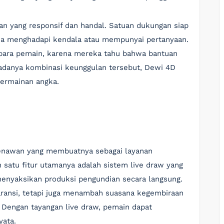
an yang responsif dan handal. Satuan dukungan siap
a menghadapi kendala atau mempunyai pertanyaan.
para pemain, karena mereka tahu bahwa bantuan
 adanya kombinasi keunggulan tersebut, Dewi 4D
permainan angka.
menawan yang membuatnya sebagai layanan
 satu fitur utamanya adalah sistem live draw yang
nyaksikan produksi pengundian secara langsung.
aransi, tetapi juga menambah suasana kegembiraan
. Dengan tayangan live draw, pemain dapat
yata.