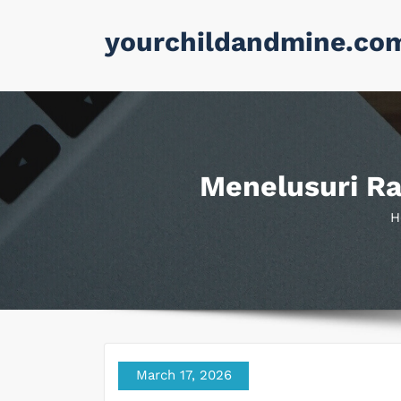
Skip
yourchildandmine.co
to
content
Menelusuri Ra
H
March 17, 2026