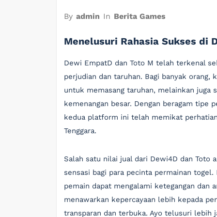
By
admin
In
Berita Games
Menelusuri Rahasia Sukses di 
Dewi EmpatD dan Toto M telah terkenal seb
perjudian dan taruhan. Bagi banyak orang, 
untuk memasang taruhan, melainkan juga 
kemenangan besar. Dengan beragam tipe pe
kedua platform ini telah memikat perhatian
Tenggara.
Salah satu nilai jual dari Dewi4D dan Tot
sensasi bagi para pecinta permainan togel.
pemain dapat mengalami ketegangan dan ant
menawarkan kepercayaan lebih kepada pema
transparan dan terbuka. Ayo telusuri lebi