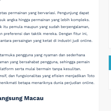
ietas permainan yang bervariasi. Pengunjung dapat
asuk angka hingga permainan yang lebih kompleks.
aik itu pemula maupun yang sudah berpengalaman,
referensi dan taktik mereka. Dengan fitur ini,
tara persaingan yang ketat di industri judi online.
 antarmuka pengguna yang nyaman dan sederhana
aman yang bersahabat pengguna, sehingga pemain
atform serta mulai bermain tanpa kesulitan.
sif, dan fungsionalitas yang efisien menjadikan Toto
menikmati betapa menariknya dunia perjudian online.
angsung Macau