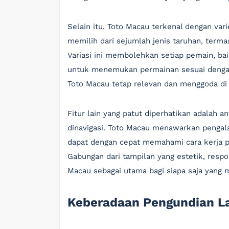
Selain itu, Toto Macau terkenal dengan var
memilih dari sejumlah jenis taruhan, term
Variasi ini membolehkan setiap pemain, b
untuk menemukan permainan sesuai dengan p
Toto Macau tetap relevan dan menggoda di an
Fitur lain yang patut diperhatikan adalah
dinavigasi. Toto Macau menawarkan pengal
dapat dengan cepat memahami cara kerja pl
Gabungan dari tampilan yang estetik, respon
Macau sebagai utama bagi siapa saja yang 
Keberadaan Pengundian L