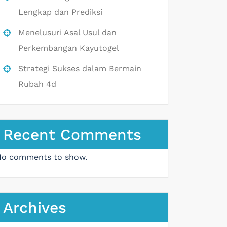
Lengkap dan Prediksi
Menelusuri Asal Usul dan
Perkembangan Kayutogel
Strategi Sukses dalam Bermain
Rubah 4d
Recent Comments
No comments to show.
Archives