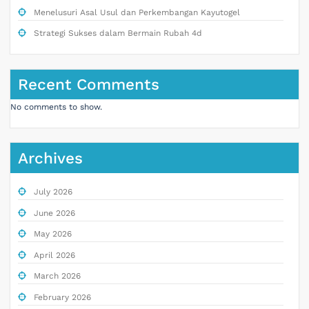
Menelusuri Asal Usul dan Perkembangan Kayutogel
Strategi Sukses dalam Bermain Rubah 4d
Recent Comments
No comments to show.
Archives
July 2026
June 2026
May 2026
April 2026
March 2026
February 2026