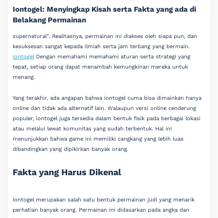
Iontogel: Menyingkap Kisah serta Fakta yang ada di
Belakang Permainan
supernatural". Realitasnya, permainan ini diakses oleh siapa pun, dan
kesuksesan sangat kepada ilmiah serta jam terbang yang bermain.
iontogel
Dengan memahami memahami aturan serta strategi yang
tepat, setiap orang dapat menambah kemungkinan mereka untuk
menang.
Yang terakhir, ada angapan bahwa iontogel cuma bisa dimainkan hanya
online dan tidak ada alternatif lain. Walaupun versi online cenderung
populer, iontogel juga tersedia dalam bentuk fisik pada berbagai lokasi
atau melalui lewat komunitas yang sudah terbentuk. Hal ini
menunjukkan bahwa game ini memiliki cangkang yang lebih luas
dibandingkan yang dipikirkan banyak orang.
Fakta yang Harus Dikenal
Iontogel merupakan salah satu bentuk permainan judi yang menarik
perhatian banyak orang. Permainan ini didasarkan pada angka dan