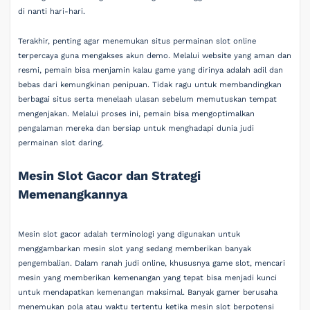
di nanti hari-hari.
Terakhir, penting agar menemukan situs permainan slot online
terpercaya guna mengakses akun demo. Melalui website yang aman dan
resmi, pemain bisa menjamin kalau game yang dirinya adalah adil dan
bebas dari kemungkinan penipuan. Tidak ragu untuk membandingkan
berbagai situs serta menelaah ulasan sebelum memutuskan tempat
mengenjakan. Melalui proses ini, pemain bisa mengoptimalkan
pengalaman mereka dan bersiap untuk menghadapi dunia judi
permainan slot daring.
Mesin Slot Gacor dan Strategi
Memenangkannya
Mesin slot gacor adalah terminologi yang digunakan untuk
menggambarkan mesin slot yang sedang memberikan banyak
pengembalian. Dalam ranah judi online, khususnya game slot, mencari
mesin yang memberikan kemenangan yang tepat bisa menjadi kunci
untuk mendapatkan kemenangan maksimal. Banyak gamer berusaha
menemukan pola atau waktu tertentu ketika mesin slot berpotensi