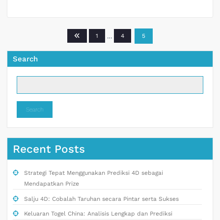
Posts
1
…
4
5
pagination
Search
Search
Recent Posts
Strategi Tepat Menggunakan Prediksi 4D sebagai
Mendapatkan Prize
Salju 4D: Cobalah Taruhan secara Pintar serta Sukses
Keluaran Togel China: Analisis Lengkap dan Prediksi