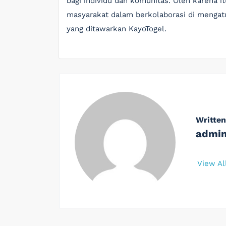
bagi individu dan komunitas. Oleh karena i
masyarakat dalam berkolaborasi di mengatu
yang ditawarkan KayoTogel.
Written
admi
View Al