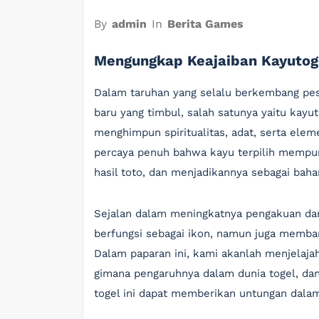
By
admin
In
Berita Games
Mengungkap Keajaiban Kayutoge
Dalam taruhan yang selalu berkembang pesa
baru yang timbul, salah satunya yaitu kayu
menghimpun spiritualitas, adat, serta ele
percaya penuh bahwa kayu terpilih mempu
hasil toto, dan menjadikannya sebagai bahan
Sejalan dalam meningkatnya pengakuan dari
berfungsi sebagai ikon, namun juga memban
Dalam paparan ini, kami akanlah menjelajah
gimana pengaruhnya dalam dunia togel, da
togel ini dapat memberikan untungan dala