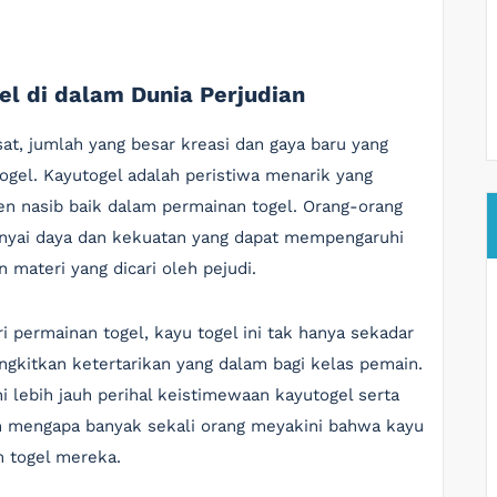
l di dalam Dunia Perjudian
t, jumlah yang besar kreasi dan gaya baru yang
togel. Kayutogel adalah peristiwa menarik yang
men nasib baik dalam permainan togel. Orang-orang
nyai daya dan kekuatan yang dapat mempengaruhi
 materi yang dicari oleh pejudi.
 permainan togel, kayu togel ini tak hanya sekadar
gkitkan ketertarikan yang dalam bagi kelas pemain.
i lebih jauh perihal keistimewaan kayutogel serta
n mengapa banyak sekali orang meyakini bahwa kayu
m togel mereka.