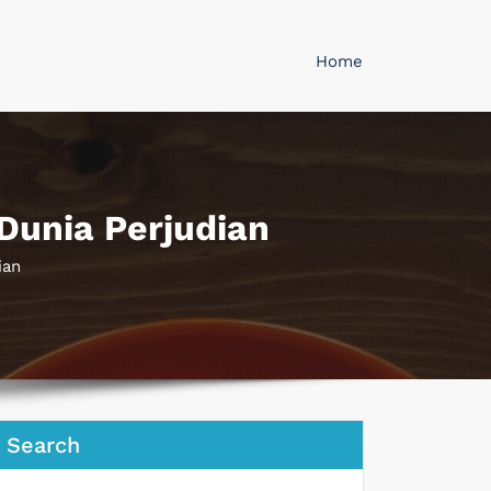
Home
Dunia Perjudian
ian
Search