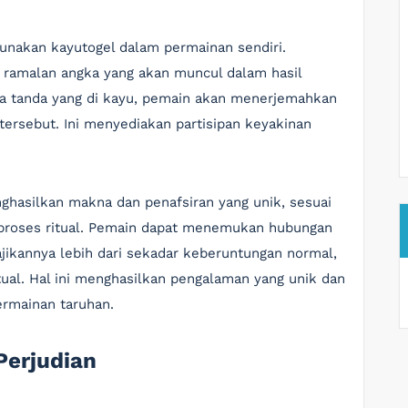
unakan kayutogel dalam permainan sendiri.
 ramalan angka yang akan muncul dalam hasil
rta tanda yang di kayu, pemain akan menerjemahkan
tersebut. Ini menyediakan partisipan keyakinan
hasilkan makna dan penafsiran yang unik, sesuai
 proses ritual. Pemain dapat menemukan hubungan
jikannya lebih dari sekadar keberuntungan normal,
tual. Hal ini menghasilkan pengalaman yang unik dan
ermainan taruhan.
Perjudian