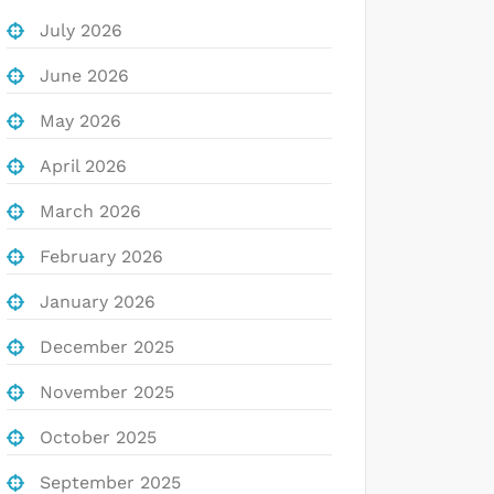
July 2026
June 2026
May 2026
April 2026
March 2026
February 2026
January 2026
December 2025
November 2025
October 2025
September 2025