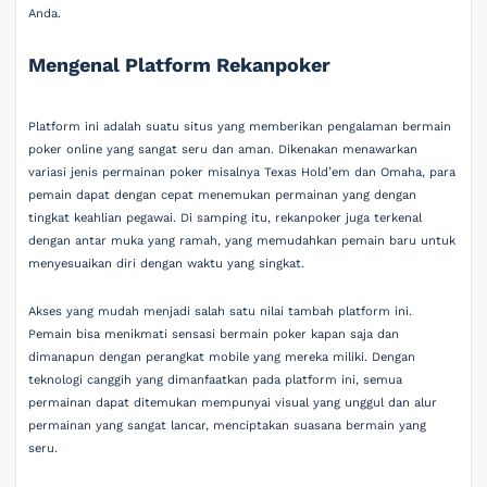
Anda.
Mengenal Platform Rekanpoker
Platform ini adalah suatu situs yang memberikan pengalaman bermain
poker online yang sangat seru dan aman. Dikenakan menawarkan
variasi jenis permainan poker misalnya Texas Hold’em dan Omaha, para
pemain dapat dengan cepat menemukan permainan yang dengan
tingkat keahlian pegawai. Di samping itu, rekanpoker juga terkenal
dengan antar muka yang ramah, yang memudahkan pemain baru untuk
menyesuaikan diri dengan waktu yang singkat.
Akses yang mudah menjadi salah satu nilai tambah platform ini.
Pemain bisa menikmati sensasi bermain poker kapan saja dan
dimanapun dengan perangkat mobile yang mereka miliki. Dengan
teknologi canggih yang dimanfaatkan pada platform ini, semua
permainan dapat ditemukan mempunyai visual yang unggul dan alur
permainan yang sangat lancar, menciptakan suasana bermain yang
seru.