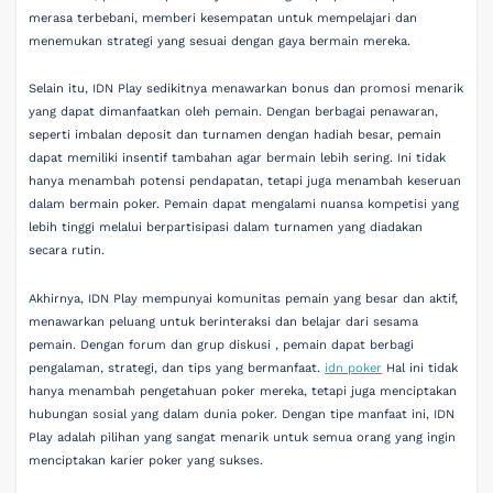
merasa terbebani, memberi kesempatan untuk mempelajari dan
menemukan strategi yang sesuai dengan gaya bermain mereka.
Selain itu, IDN Play sedikitnya menawarkan bonus dan promosi menarik
yang dapat dimanfaatkan oleh pemain. Dengan berbagai penawaran,
seperti imbalan deposit dan turnamen dengan hadiah besar, pemain
dapat memiliki insentif tambahan agar bermain lebih sering. Ini tidak
hanya menambah potensi pendapatan, tetapi juga menambah keseruan
dalam bermain poker. Pemain dapat mengalami nuansa kompetisi yang
lebih tinggi melalui berpartisipasi dalam turnamen yang diadakan
secara rutin.
Akhirnya, IDN Play mempunyai komunitas pemain yang besar dan aktif,
menawarkan peluang untuk berinteraksi dan belajar dari sesama
pemain. Dengan forum dan grup diskusi , pemain dapat berbagi
pengalaman, strategi, dan tips yang bermanfaat.
idn poker
Hal ini tidak
hanya menambah pengetahuan poker mereka, tetapi juga menciptakan
hubungan sosial yang dalam dunia poker. Dengan tipe manfaat ini, IDN
Play adalah pilihan yang sangat menarik untuk semua orang yang ingin
menciptakan karier poker yang sukses.