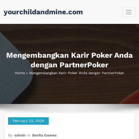
Skip
yourchildandmine.com
to
content
Mengembangkan Karir Poker Anda
dengan PartnerPoker
Home
»
Mengembangkan Karir Poker Anda dengan PartnerPoker
February 23, 2026
By
admin
In
Berita Games