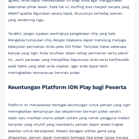
agresif, Anda dapat menyesuaikan strategi Anda agar menggunakan
kelemahan pihak lawan. Pada hal ini, bluffing bisa menjadi senjata yang
efektif apabila digunakan secara tepat, khususnya terhadap pemain
yang cenderung ragu.
Terakhir, jangan lupakan pentingnya pengelolaan chip yang baik.
Mengelola tumpukan chip dengan bijaksana dapat menolong menjaga
kelanjutan permainan Anda pada IDN Poker. Tentukan batas seberapa
banyak yang ingin Anda taruhkan dalam setiap permainan serta patuhi
itu. Jauhi perasaan yang menjadikan keputusan anda serta berfokuslah
pada taktik yang telah anda siapkan, agar anda dapat lebih
meningkatkan kemampuan bermain poker.
Keuntungan Platform IDN Play bagi Peserta
Platform ini menawarkan berbagai keuntungan untuk pemain yang ingin
meningkatkan kemampuan dan eksperimen bermain poker sendiri.
Salah satu manfaat utama adalah sistem yang ramah pengguna melalui
tampilan yang intuitif, yang membantu pemain dalam aneka tingkat
keahlian untuk beradaptasi. Melalui beragam pilihan game yang
ditawarkan, pemain dapat menjalani berbagai tipe poker tanpa merasa