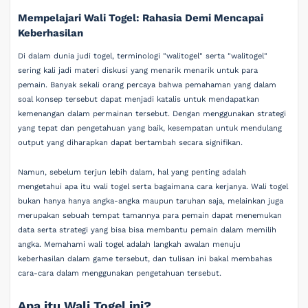
Mempelajari Wali Togel: Rahasia Demi Mencapai
Keberhasilan
Di dalam dunia judi togel, terminologi "walitogel" serta "walitogel"
sering kali jadi materi diskusi yang menarik menarik untuk para
pemain. Banyak sekali orang percaya bahwa pemahaman yang dalam
soal konsep tersebut dapat menjadi katalis untuk mendapatkan
kemenangan dalam permainan tersebut. Dengan menggunakan strategi
yang tepat dan pengetahuan yang baik, kesempatan untuk mendulang
output yang diharapkan dapat bertambah secara signifikan.
Namun, sebelum terjun lebih dalam, hal yang penting adalah
mengetahui apa itu wali togel serta bagaimana cara kerjanya. Wali togel
bukan hanya hanya angka-angka maupun taruhan saja, melainkan juga
merupakan sebuah tempat tamannya para pemain dapat menemukan
data serta strategi yang bisa bisa membantu pemain dalam memilih
angka. Memahami wali togel adalah langkah awalan menuju
keberhasilan dalam game tersebut, dan tulisan ini bakal membahas
cara-cara dalam menggunakan pengetahuan tersebut.
Apa itu Wali Togel ini?