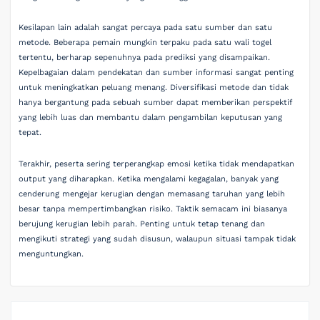
Kesilapan lain adalah sangat percaya pada satu sumber dan satu
metode. Beberapa pemain mungkin terpaku pada satu wali togel
tertentu, berharap sepenuhnya pada prediksi yang disampaikan.
Kepelbagaian dalam pendekatan dan sumber informasi sangat penting
untuk meningkatkan peluang menang. Diversifikasi metode dan tidak
hanya bergantung pada sebuah sumber dapat memberikan perspektif
yang lebih luas dan membantu dalam pengambilan keputusan yang
tepat.
Terakhir, peserta sering terperangkap emosi ketika tidak mendapatkan
output yang diharapkan. Ketika mengalami kegagalan, banyak yang
cenderung mengejar kerugian dengan memasang taruhan yang lebih
besar tanpa mempertimbangkan risiko. Taktik semacam ini biasanya
berujung kerugian lebih parah. Penting untuk tetap tenang dan
mengikuti strategi yang sudah disusun, walaupun situasi tampak tidak
menguntungkan.