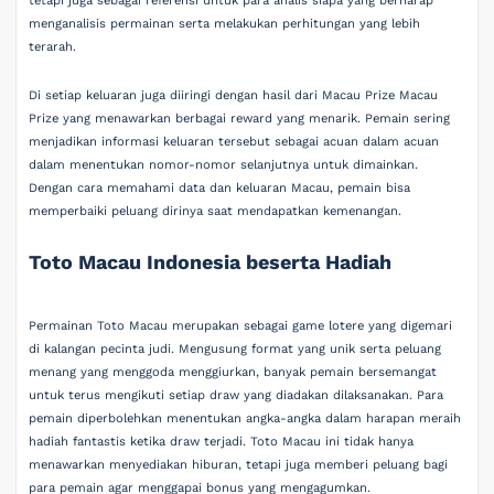
tetapi juga sebagai referensi untuk para analis siapa yang berharap
menganalisis permainan serta melakukan perhitungan yang lebih
terarah.
Di setiap keluaran juga diiringi dengan hasil dari Macau Prize Macau
Prize yang menawarkan berbagai reward yang menarik. Pemain sering
menjadikan informasi keluaran tersebut sebagai acuan dalam acuan
dalam menentukan nomor-nomor selanjutnya untuk dimainkan.
Dengan cara memahami data dan keluaran Macau, pemain bisa
memperbaiki peluang dirinya saat mendapatkan kemenangan.
Toto Macau Indonesia beserta Hadiah
Permainan Toto Macau merupakan sebagai game lotere yang digemari
di kalangan pecinta judi. Mengusung format yang unik serta peluang
menang yang menggoda menggiurkan, banyak pemain bersemangat
untuk terus mengikuti setiap draw yang diadakan dilaksanakan. Para
pemain diperbolehkan menentukan angka-angka dalam harapan meraih
hadiah fantastis ketika draw terjadi. Toto Macau ini tidak hanya
menawarkan menyediakan hiburan, tetapi juga memberi peluang bagi
para pemain agar menggapai bonus yang mengagumkan.