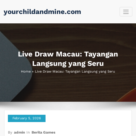
Skip
yourchildandmine.com
to
content
Live Draw Macau: Tayangan
Langsung yang Seru
Home
»
Live Draw Macau: Tayangan Langsung yang Seru
February 5, 2026
By
admin
In
Berita Games