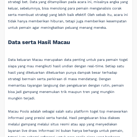
strategi bet. Data yang ditampilkan pada acara ini, misalnya angka yang
keluar, sebelumnya, bisa menolong para pemain menganalisis corak
serta membuat strategi yang lebih baik efektif. Oleh sebab itu, acara ini
tidak hanya memberikan hiburan, tetapi juga memberikan kesempatan
untuk pemain agar meningkatkan peluang menang mereka.
Data serta Hasil Macau
Data keluaran Macau merupakan data penting untuk para pemain togel
siapa yang mau mengikuti hasil undian dengan real-time. Setiap satu
hasil yang dikeluarkan dikeluarkan punya dampak besar terhadap
strategi bermain serta perkiraan di masa mendatang. Dengan
memantau tayangan langsung dan pengeluaran dengan rutin, pemain
bisa jadi gampang menemukan trik maupun tren yang mungkin
mungkin terjadi.
Macau Pools adalah sebagai salah satu platform togel top menawarkan
informasi yang presisi serta handal. Hasil pengeluaran bisa diakses
melalui gampang melalui situs resmi atau app yang menyediakan
layanan live draw. Informasi ini bukan hanya berharga untuk pemain,