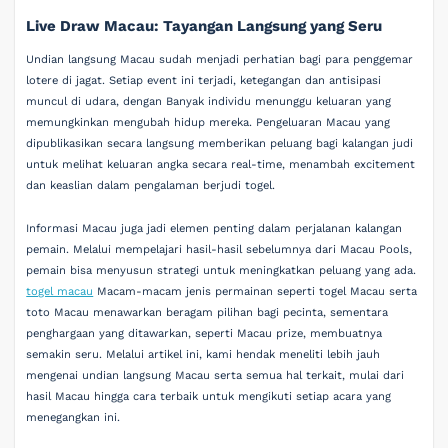
Live Draw Macau: Tayangan Langsung yang Seru
Undian langsung Macau sudah menjadi perhatian bagi para penggemar
lotere di jagat. Setiap event ini terjadi, ketegangan dan antisipasi
muncul di udara, dengan Banyak individu menunggu keluaran yang
memungkinkan mengubah hidup mereka. Pengeluaran Macau yang
dipublikasikan secara langsung memberikan peluang bagi kalangan judi
untuk melihat keluaran angka secara real-time, menambah excitement
dan keaslian dalam pengalaman berjudi togel.
Informasi Macau juga jadi elemen penting dalam perjalanan kalangan
pemain. Melalui mempelajari hasil-hasil sebelumnya dari Macau Pools,
pemain bisa menyusun strategi untuk meningkatkan peluang yang ada.
togel macau
Macam-macam jenis permainan seperti togel Macau serta
toto Macau menawarkan beragam pilihan bagi pecinta, sementara
penghargaan yang ditawarkan, seperti Macau prize, membuatnya
semakin seru. Melalui artikel ini, kami hendak meneliti lebih jauh
mengenai undian langsung Macau serta semua hal terkait, mulai dari
hasil Macau hingga cara terbaik untuk mengikuti setiap acara yang
menegangkan ini.