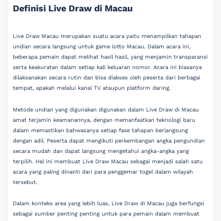
Definisi Live Draw di Macau
Live Draw Macau merupakan suatu acara yaitu menampilkan tahapan
undian secara langsung untuk game lotto Macau. Dalam acara ini,
beberapa pemain dapat melihat hasil hasil, yang menjamin transparansi
serta keakuratan dalam setiap kali keluaran nomor. Acara ini biasanya
dilaksanakan secara rutin dan bisa diakses oleh peserta dari berbagai
tempat, apakah melalui kanal TV ataupun platform daring.
Metode undian yang digunakan digunakan dalam Live Draw di Macau
amat terjamin keamanannya, dengan memanfaatkan teknologi baru
dalam memastikan bahwasanya setiap fase tahapan berlangsung
dengan adil. Peserta dapat mengikuti perkembangan angka pengundian
secara mudah dan dapat langsung mengetahui angka-angka yang
terpilih. Hal ini membuat Live Draw Macau sebagai menjadi salah satu
acara yang paling dinanti dari para penggemar togel dalam wilayah
tersebut.
Dalam konteks area yang lebih luas, Live Draw di Macau juga berfungsi
sebagai sumber penting penting untuk para pemain dalam membuat