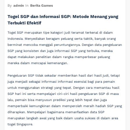
By
admin
In
Berita Games
Togel SGP dan Informasi SGP: Metode Menang yang
Terbukti Efektif
Togel SGP merupakan tipe kategori judi teramat terkenal di dalam
Indonesia. Menyediakan beragam peluang serta taktik, banyak orang
berminat mencoba menggali peruntungannya. Dengan data pengeluaran
SGP yang konsisten dan juga informasi SGP yang terbuka, mereka
dapat melakukan penelitian dalam rangka memperbesar peluang
mereka dalam mencapai kemenangan.
Pengeluaran SGP tidak sekadar memberikan hasil dari hasil judi, tetapi
juga menjadi sebagai informasi informasi esensial bagi para pemain
untuk menggunakan strategi yang tepat. Dengan cara memantau hasil
SGP hari ini serta mempelajari ciri-ciri hasil pengeluaran SGP di masa
lalu, pemain bisa menyusun prediksi yang lebih tepat dan juga
memperbaiki kemungkinan dalam memperoleh meraih hadiah SGP yang
diharapkan. Mempelajari bagaimana memanfaatkan data SGP
merupakan langkah awal yang baik dalam usaha sukses di dalam area
togel Singapore.