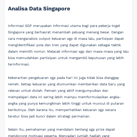
Analisa Data Singapore
Informasi SGP merupakan informasi utama bagi para pekerja togel
Singapore yang berhasrat menambah peluang menang besar. Dengan
cara menganalisis output keluaran sgp di masa lalu, partisipan dapat
mengidentifikasi pola dan tren yang dapat digunakan sebagai taktik
dalam memilih nomor. Melacak informasi sgp dari masa-masa yang lalu
bisa memudahkan partisipan untuk mengambil keputusan yang lebih
terinformasi.
Keberartian pengeluaran sgp pada hari ini juga tidak bisa dianggap
remeh. Setiap keluaran yang diumumkan memberikan data baru yang
relevan untuk diolah. Pemain yang aktif mengumpulkan dan
mempelajari data ini sering lebih mampu memformulasikan angka-
angka yang punya kemungkinan lebih tinggi untuk muncul di putaran
berikutnya. Oleh karena itu, memperhatikan keluaran sgp secara
teratur bisa jadi kunci dalam strategi permainan.
Selain itu, pemahaman yang mendalam tentang sgp prize dapat
mendorong motivasi peserta. Menyadari jumlah hadiah yang