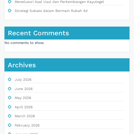
Menelusuri Asal Usul dan Perkembangan Kayutogel
Strategi Sukses dalam Bermain Rubah 4d
Recent Comments
No comments to show.
Archives
July 2026
June 2026
May 2026
April 2026
March 2026
February 2026