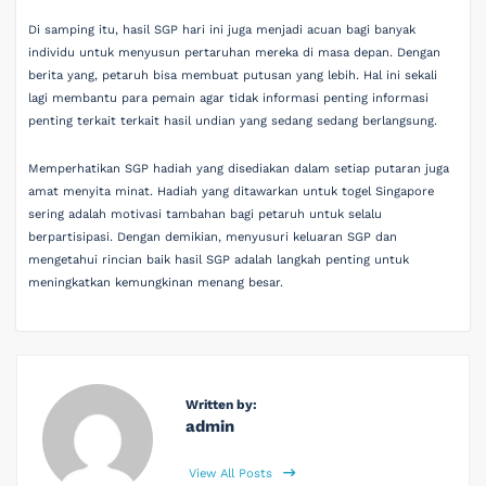
Di samping itu, hasil SGP hari ini juga menjadi acuan bagi banyak
individu untuk menyusun pertaruhan mereka di masa depan. Dengan
berita yang, petaruh bisa membuat putusan yang lebih. Hal ini sekali
lagi membantu para pemain agar tidak informasi penting informasi
penting terkait terkait hasil undian yang sedang sedang berlangsung.
Memperhatikan SGP hadiah yang disediakan dalam setiap putaran juga
amat menyita minat. Hadiah yang ditawarkan untuk togel Singapore
sering adalah motivasi tambahan bagi petaruh untuk selalu
berpartisipasi. Dengan demikian, menyusuri keluaran SGP dan
mengetahui rincian baik hasil SGP adalah langkah penting untuk
meningkatkan kemungkinan menang besar.
Written by:
admin
View All Posts