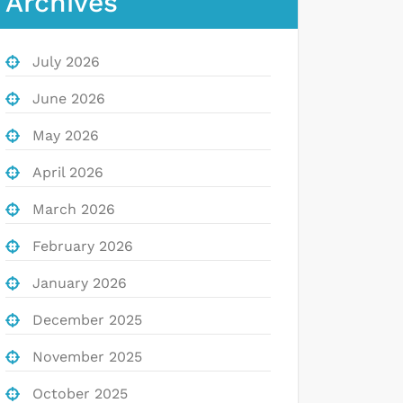
Archives
July 2026
June 2026
May 2026
April 2026
March 2026
February 2026
January 2026
December 2025
November 2025
October 2025