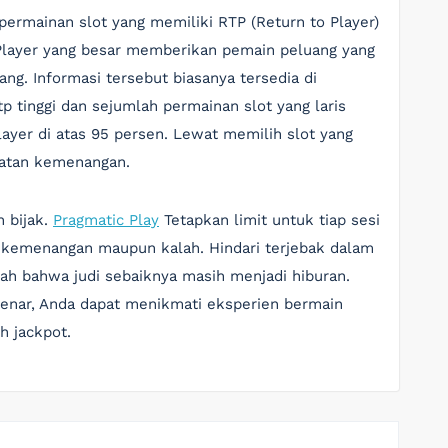
ermainan slot yang memiliki RTP (Return to Player)
 Player yang besar memberikan pemain peluang yang
ng. Informasi tersebut biasanya tersedia di
tp tinggi dan sejumlah permainan slot yang laris
Player di atas 95 persen. Lewat memilih slot yang
atan kemenangan.
 bijak.
Pragmatic Play
Tetapkan limit untuk tiap sesi
at kemenangan maupun kalah. Hindari terjebak dalam
lah bahwa judi sebaiknya masih menjadi hiburan.
 benar, Anda dapat menikmati eksperien bermain
 jackpot.