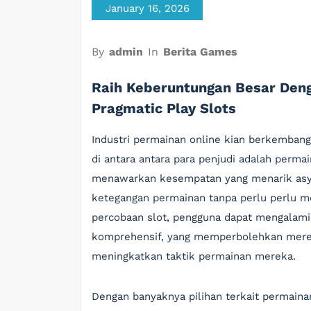
January 16, 2026
By
admin
In
Berita Games
Raih Keberuntungan Besar Deng
Pragmatic Play Slots
Industri permainan online kian berkembang 
di antara antara para penjudi adalah perma
menawarkan kesempatan yang menarik asyi
ketegangan permainan tanpa perlu perlu 
percobaan slot, pengguna dapat mengalami 
komprehensif, yang memperbolehkan merek
meningkatkan taktik permainan mereka.
Dengan banyaknya pilihan terkait permain