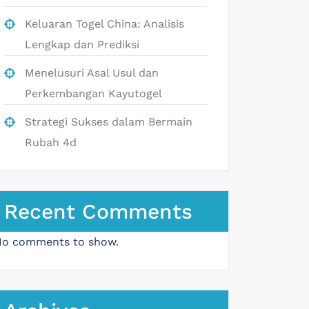
Keluaran Togel China: Analisis
Lengkap dan Prediksi
Menelusuri Asal Usul dan
Perkembangan Kayutogel
Strategi Sukses dalam Bermain
Rubah 4d
Recent Comments
No comments to show.