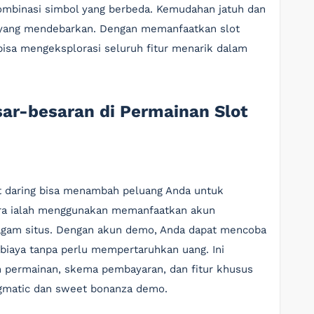
mbinasi simbol yang berbeda. Kemudahan jatuh dan
 yang mendebarkan. Dengan memanfaatkan slot
 bisa mengeksplorasi seluruh fitur menarik dalam
ar-besaran di Permainan Slot
t daring bisa menambah peluang Anda untuk
ara ialah menggunakan memanfaatkan akun
ragam situs. Dengan akun demo, Anda dapat mencoba
biaya tanpa perlu mempertaruhkan uang. Ini
 permainan, skema pembayaran, dan fitur khusus
ragmatic dan sweet bonanza demo.