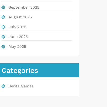
September 2025
August 2025
July 2025
June 2025
May 2025
Categories
Berita Games