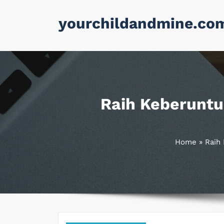
Skip
yourchildandmine.co
to
content
Raih Keberuntu
Home
»
Raih 