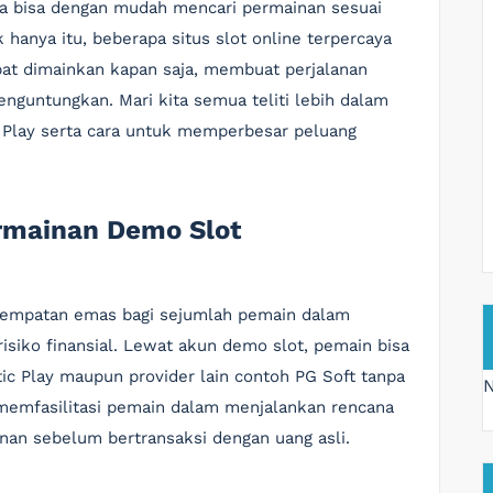
a bisa dengan mudah mencari permainan sesuai
 hanya itu, beberapa situs slot online terpercaya
at dimainkan kapan saja, membuat perjalanan
guntungkan. Mari kita semua teliti lebih dalam
 Play serta cara untuk memperbesar peluang
mainan Demo Slot
empatan emas bagi sejumlah pemain dalam
risiko finansial. Lewat akun demo slot, pemain bisa
ic Play maupun provider lain contoh PG Soft tanpa
 memfasilitasi pemain dalam menjalankan rencana
n sebelum bertransaksi dengan uang asli.