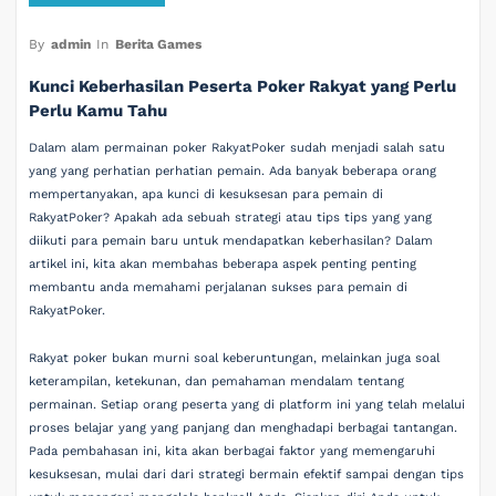
By
admin
In
Berita Games
Kunci Keberhasilan Peserta Poker Rakyat yang Perlu
Perlu Kamu Tahu
Dalam alam permainan poker RakyatPoker sudah menjadi salah satu
yang yang perhatian perhatian pemain. Ada banyak beberapa orang
mempertanyakan, apa kunci di kesuksesan para pemain di
RakyatPoker? Apakah ada sebuah strategi atau tips tips yang yang
diikuti para pemain baru untuk mendapatkan keberhasilan? Dalam
artikel ini, kita akan membahas beberapa aspek penting penting
membantu anda memahami perjalanan sukses para pemain di
RakyatPoker.
Rakyat poker bukan murni soal keberuntungan, melainkan juga soal
keterampilan, ketekunan, dan pemahaman mendalam tentang
permainan. Setiap orang peserta yang di platform ini yang telah melalui
proses belajar yang yang panjang dan menghadapi berbagai tantangan.
Pada pembahasan ini, kita akan berbagai faktor yang memengaruhi
kesuksesan, mulai dari dari strategi bermain efektif sampai dengan tips