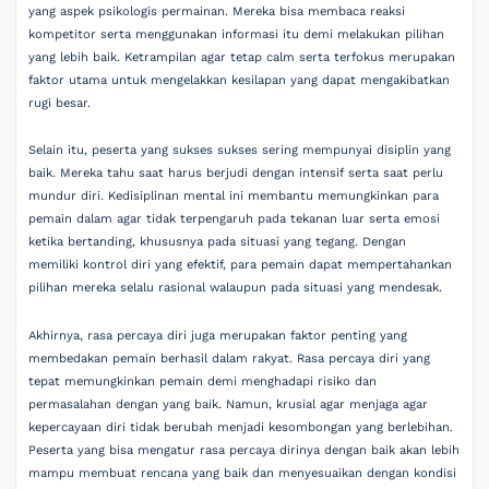
yang aspek psikologis permainan. Mereka bisa membaca reaksi
kompetitor serta menggunakan informasi itu demi melakukan pilihan
yang lebih baik. Ketrampilan agar tetap calm serta terfokus merupakan
faktor utama untuk mengelakkan kesilapan yang dapat mengakibatkan
rugi besar.
Selain itu, peserta yang sukses sukses sering mempunyai disiplin yang
baik. Mereka tahu saat harus berjudi dengan intensif serta saat perlu
mundur diri. Kedisiplinan mental ini membantu memungkinkan para
pemain dalam agar tidak terpengaruh pada tekanan luar serta emosi
ketika bertanding, khususnya pada situasi yang tegang. Dengan
memiliki kontrol diri yang efektif, para pemain dapat mempertahankan
pilihan mereka selalu rasional walaupun pada situasi yang mendesak.
Akhirnya, rasa percaya diri juga merupakan faktor penting yang
membedakan pemain berhasil dalam rakyat. Rasa percaya diri yang
tepat memungkinkan pemain demi menghadapi risiko dan
permasalahan dengan yang baik. Namun, krusial agar menjaga agar
kepercayaan diri tidak berubah menjadi kesombongan yang berlebihan.
Peserta yang bisa mengatur rasa percaya dirinya dengan baik akan lebih
mampu membuat rencana yang baik dan menyesuaikan dengan kondisi