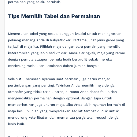
permainan yang selalu berubah.
Tips Memilih Tabel dan Permainan
Menentukan tabel yang sesuai sungguh krusial untuk meningkatkan
peluang menang Anda di RakyatPoker. Pertama, lihat jenis game yang
terjadi di meja itu. Pilihlah meja dengan para pemain yang memiliki
keterampilan yang lebih sedikit dari Anda. Seringkali, meja yang ramai
dengan pemula ataupun pemula lebih berprofit sebab mereka
cenderung melakukan kesalahan dalam jumlah banyak.
Selain itu, perasaan nyaman saat bermain juga harus menjadi
pertimbangan yang penting. Yakinkan Anda memilih meja dengan
atmosfer yang tidak terlalu stres, di mana Anda dapat fokus dan
mengendalikan permainan dengan optimal. Jangan lupa untuk
memperhatikan juga ukuran meja. Jika Anda lebih nyaman bermain di
meja kecil, pilihlah yang menyediakan sedikit tempat duduk untuk
mendorong keterlibatan dan memantau pergerakan musuh dengan
lebih baik.