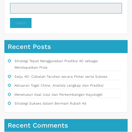
Search
Recent Posts
Strategi Tepat Menggunakan Prediksi 4D sebagai
Mendapatkan Prize
Salju 4D: Cobalah Taruhan secara Pintar serta Sukses
Keluaran Togel China: Analisis Lengkap dan Prediksi
Menelusuri Asal Usul dan Perkembangan Kayutogel
Strategi Sukses dalam Bermain Rubah 4d
Recent Comments