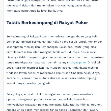
untuk menangani mengelola bankroll Anda. Siapkan diri Anda untuk
menyelami dalam dan menemukan motivasi yang dapat dapat
membawa game Anda ke level berikutnya.
Taktik Berkecimpung di Rakyat Poker
Berkecimpung di Rakyat Poker memerlukan pengetahuan yang baik
berkenaan dengan permainan dan taktik yang sesuai untuk menambah
kesempatan menjanjikan kemenangan. Salah satu taktik yang bisa
diimplementasikan ialah mengerti letak kamu di meja. Posisi awal
biasanya tidak menguntungkan sebab kamu harus membuat penentuan
tanpa mendapatkan data dari pemain lainnya.
rakyat poker
Di sisi lain,
posisi terakhir memberikan keuntungan karena Anda dapat melihat
tindakan lawan sebelum mengambil keputusan tindakan selanjutnya.
Karena itu, cermati posisi Anda dan sesuaikan cara berkecimpung
sesuai dengan keadaan yang ada.
Selanjutnya, krusial untuk meningkatkan kemampuan membaca
oponen. Mengamati pattern taruhan dan perilaku lawan bisa
menyediakan wawasan penting mengenai kekuatan kombinasi oponen.
Apabila Anda dapat mendeteksi tanda-tanda kelemahan dari lawan,