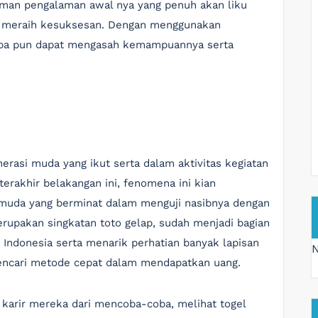
laman pengalaman awal nya yang penuh akan liku
uk meraih kesuksesan. Dengan menggunakan
siapa pun dapat mengasah kemampuannya serta
erasi muda yang ikut serta dalam aktivitas kegiatan
erakhir belakangan ini, fenomena ini kian
muda yang berminat dalam menguji nasibnya dengan
rupakan singkatan toto gelap, sudah menjadi bagian
 Indonesia serta menarik perhatian banyak lapisan
ncari metode cepat dalam mendapatkan uang.
 karir mereka dari mencoba-coba, melihat togel