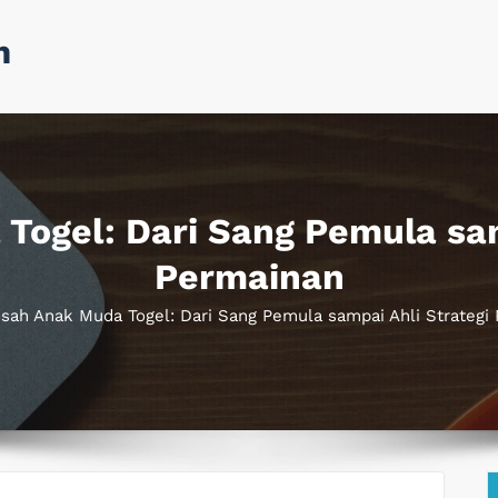
m
Togel: Dari Sang Pemula sam
Permainan
isah Anak Muda Togel: Dari Sang Pemula sampai Ahli Strategi