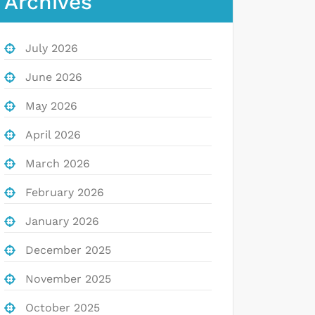
Archives
July 2026
June 2026
May 2026
April 2026
March 2026
February 2026
January 2026
December 2025
November 2025
October 2025