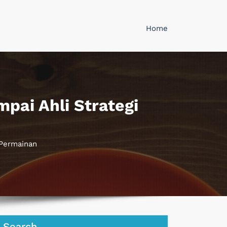
Home
pai Ahli Strategi
 Permainan
Search