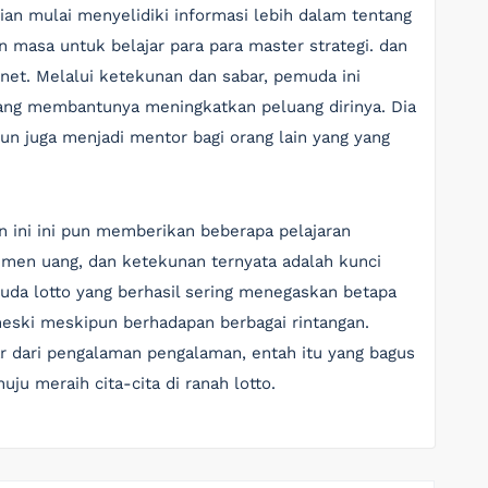
ian mulai menyelidiki informasi lebih dalam tentang
n masa untuk belajar para para master strategi. dan
rnet. Melalui ketekunan dan sabar, pemuda ini
ang membantunya meningkatkan peluang dirinya. Dia
n juga menjadi mentor bagi orang lain yang yang
an ini ini pun memberikan beberapa pelajaran
jemen uang, dan ketekunan ternyata adalah kunci
uda lotto yang berhasil sering menegaskan betapa
eski meskipun berhadapan berbagai rintangan.
 dari pengalaman pengalaman, entah itu yang bagus
u meraih cita-cita di ranah lotto.