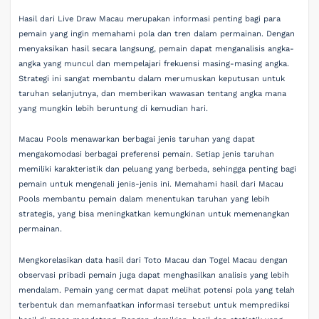
Hasil dari Live Draw Macau merupakan informasi penting bagi para
pemain yang ingin memahami pola dan tren dalam permainan. Dengan
menyaksikan hasil secara langsung, pemain dapat menganalisis angka-
angka yang muncul dan mempelajari frekuensi masing-masing angka.
Strategi ini sangat membantu dalam merumuskan keputusan untuk
taruhan selanjutnya, dan memberikan wawasan tentang angka mana
yang mungkin lebih beruntung di kemudian hari.
Macau Pools menawarkan berbagai jenis taruhan yang dapat
mengakomodasi berbagai preferensi pemain. Setiap jenis taruhan
memiliki karakteristik dan peluang yang berbeda, sehingga penting bagi
pemain untuk mengenali jenis-jenis ini. Memahami hasil dari Macau
Pools membantu pemain dalam menentukan taruhan yang lebih
strategis, yang bisa meningkatkan kemungkinan untuk memenangkan
permainan.
Mengkorelasikan data hasil dari Toto Macau dan Togel Macau dengan
observasi pribadi pemain juga dapat menghasilkan analisis yang lebih
mendalam. Pemain yang cermat dapat melihat potensi pola yang telah
terbentuk dan memanfaatkan informasi tersebut untuk memprediksi