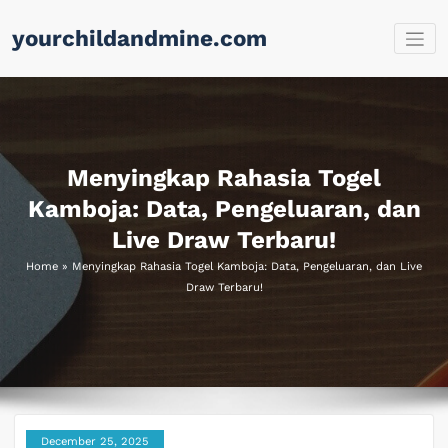
Skip
yourchildandmine.com
to
content
Menyingkap Rahasia Togel
Kamboja: Data, Pengeluaran, dan
Live Draw Terbaru!
Home
»
Menyingkap Rahasia Togel Kamboja: Data, Pengeluaran, dan Live
Draw Terbaru!
December 25, 2025