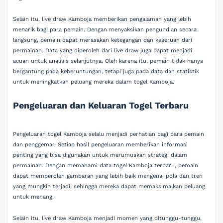
Selain itu, live draw Kamboja memberikan pengalaman yang lebih
menarik bagi para pemain. Dengan menyaksikan pengundian secara
langsung, pemain dapat merasakan ketegangan dan keseruan dari
permainan. Data yang diperoleh dari live draw juga dapat menjadi
acuan untuk analisis selanjutnya. Oleh karena itu, pemain tidak hanya
bergantung pada keberuntungan, tetapi juga pada data dan statistik
untuk meningkatkan peluang mereka dalam togel Kamboja.
Pengeluaran dan Keluaran Togel Terbaru
Pengeluaran togel Kamboja selalu menjadi perhatian bagi para pemain
dan penggemar. Setiap hasil pengeluaran memberikan informasi
penting yang bisa digunakan untuk merumuskan strategi dalam
permainan. Dengan memahami data togel Kamboja terbaru, pemain
dapat memperoleh gambaran yang lebih baik mengenai pola dan tren
yang mungkin terjadi, sehingga mereka dapat memaksimalkan peluang
untuk menang.
Selain itu, live draw Kamboja menjadi momen yang ditunggu-tunggu,