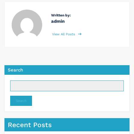
Written by:
admin
View All Posts
Search
Search
Recent Posts