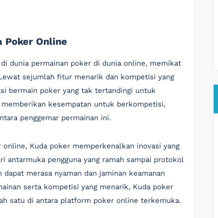
 Poker Online
di dunia permainan poker di dunia online, memikat
 Lewat sejumlah fitur menarik dan kompetisi yang
i bermain poker yang tak tertandingi untuk
 memberikan kesempatan untuk berkompetisi,
tara penggemar permainan ini.
r online, Kuda poker memperkenalkan inovasi yang
ri antarmuka pengguna yang ramah sampai protokol
in dapat merasa nyaman dan jaminan keamanan
mainan serta kompetisi yang menarik, Kuda poker
h satu di antara platform poker online terkemuka.