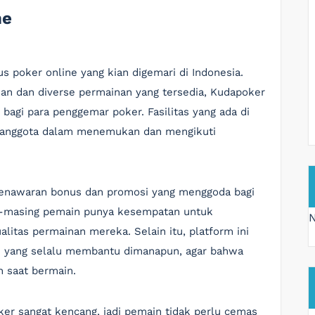
ne
 poker online yang kian digemari di Indonesia.
n dan diverse permainan yang tersedia, Kudapoker
agi para penggemar poker. Fasilitas yang ada di
anggota dalam menemukan dan mengikuti
penawaran bonus dan promosi yang menggoda bagi
g-masing pemain punya kesempatan untuk
itas permainan mereka. Selain itu, platform ini
an yang selalu membantu dimanapun, agar bahwa
 saat bermain.
ker sangat kencang, jadi pemain tidak perlu cemas