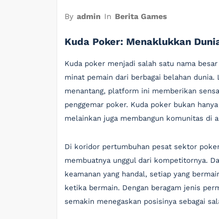
By
admin
In
Berita Games
Kuda Poker: Menaklukkan Dunia
Kuda poker menjadi salah satu nama besar 
minat pemain dari berbagai belahan dunia.
menantang, platform ini memberikan sensas
penggemar poker. Kuda poker bukan hanya
melainkan juga membangun komunitas di an
Di koridor pertumbuhan pesat sektor poke
membuatnya unggul dari kompetitornya. Da
keamanan yang handal, setiap yang berma
ketika bermain. Dengan beragam jenis per
semakin menegaskan posisinya sebagai sala