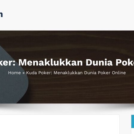
m
er: Menaklukkan Dunia Pok
Home
»
Kuda Poker: Menaklukkan Dunia Poker Online