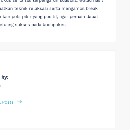
fokus serta tak terpengaruh suasana, walau hasil
atkan teknik relaksasi serta mengambil break
an pola pikir yang positif, agar pemain dapat
peluang sukses pada kudapoker.
 by:
n
l Posts