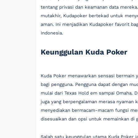
tentang privasi dan keamanan data mereka. 
mutakhir, Kudapoker bertekad untuk meny
aman. Ini menjadikan Kudapoker favorit ba
Indonesia.
Keunggulan Kuda Poker
Kuda Poker menawarkan sensasi bermain y
bagi pengguna. Pengguna dapat dengan mud
mulai dari Texas Hold em sampai Omaha. De
juga yang berpengalaman merasa nyaman ket
menyediakan bermacam-macam fungsi menar
disesuaikan dan opsi untuk memainkan di g
Salah satu keunggulan utama Kuda Poker i