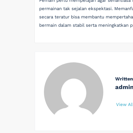
Pemain perlu mempelajari agar senantiasa 
permainan tak sejalan ekspektasi. Memanfa
secara teratur bisa membantu mempertahank
bermain dalam stabil serta meningkatkan 
Written
admi
View Al