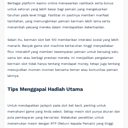
Berbagai platform kasino online menawarkan cashback serta bonus
untuk setoran yang lebih besar bagi pemain yang mengeluarkan
taruhan pada level tinggi. Fasilitas ini pastinya memberi manfaat
tambahan, yang memungkinkan pemain bermain lebih lama serta
menambah peluang mereka dalam mendapatkan keberhasilan.
Selain itu, bermain slot bet 100 memberikan interaksi sosial yang lebih
menarik. Banyak game slot machine bertaruhan tinggi menyediakan
fitur interaktif yang memberi kesempatan pemain untuk bersaing satu
sama lain atau berbagi prestasi mereka. Ini menjadikan pengalaman
bermain slot tidak hanya tentang mendapat money, tetapi juga tentang
mewujudkan momen-momen bersama teman atau komunitas pemain
lainnya.
Tips Menggapai Hadiah Utama
Untuk mendapatkan jackpot pada slot bet kecil, penting untuk
memahami game yang Anda select. Setiap mesin slot punya aturan dan
pola pembayaran yang bervariasi. Melakukan penelitian untuk
menemukan mesin dengan RTP (Return kepada Pemain) yang tinggi.