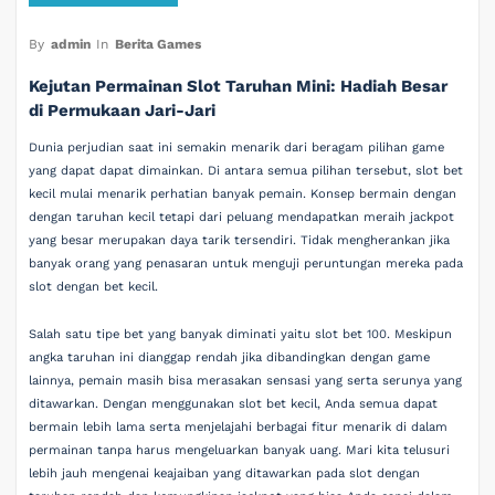
By
admin
In
Berita Games
Kejutan Permainan Slot Taruhan Mini: Hadiah Besar
di Permukaan Jari-Jari
Dunia perjudian saat ini semakin menarik dari beragam pilihan game
yang dapat dapat dimainkan. Di antara semua pilihan tersebut, slot bet
kecil mulai menarik perhatian banyak pemain. Konsep bermain dengan
dengan taruhan kecil tetapi dari peluang mendapatkan meraih jackpot
yang besar merupakan daya tarik tersendiri. Tidak mengherankan jika
banyak orang yang penasaran untuk menguji peruntungan mereka pada
slot dengan bet kecil.
Salah satu tipe bet yang banyak diminati yaitu slot bet 100. Meskipun
angka taruhan ini dianggap rendah jika dibandingkan dengan game
lainnya, pemain masih bisa merasakan sensasi yang serta serunya yang
ditawarkan. Dengan menggunakan slot bet kecil, Anda semua dapat
bermain lebih lama serta menjelajahi berbagai fitur menarik di dalam
permainan tanpa harus mengeluarkan banyak uang. Mari kita telusuri
lebih jauh mengenai keajaiban yang ditawarkan pada slot dengan