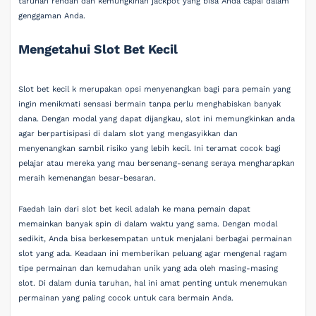
taruhan rendah dan kemungkinan jackpot yang bisa Anda capai dalam
genggaman Anda.
Mengetahui Slot Bet Kecil
Slot bet kecil k merupakan opsi menyenangkan bagi para pemain yang
ingin menikmati sensasi bermain tanpa perlu menghabiskan banyak
dana. Dengan modal yang dapat dijangkau, slot ini memungkinkan anda
agar berpartisipasi di dalam slot yang mengasyikkan dan
menyenangkan sambil risiko yang lebih kecil. Ini teramat cocok bagi
pelajar atau mereka yang mau bersenang-senang seraya mengharapkan
meraih kemenangan besar-besaran.
Faedah lain dari slot bet kecil adalah ke mana pemain dapat
memainkan banyak spin di dalam waktu yang sama. Dengan modal
sedikit, Anda bisa berkesempatan untuk menjalani berbagai permainan
slot yang ada. Keadaan ini memberikan peluang agar mengenal ragam
tipe permainan dan kemudahan unik yang ada oleh masing-masing
slot. Di dalam dunia taruhan, hal ini amat penting untuk menemukan
permainan yang paling cocok untuk cara bermain Anda.