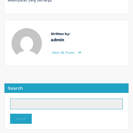
kesempatan yang berharga.
Written by:
admin
View All Posts
Search
Search