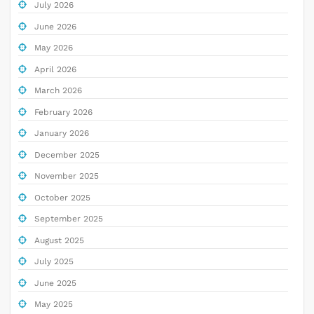
July 2026
June 2026
May 2026
April 2026
March 2026
February 2026
January 2026
December 2025
November 2025
October 2025
September 2025
August 2025
July 2025
June 2025
May 2025