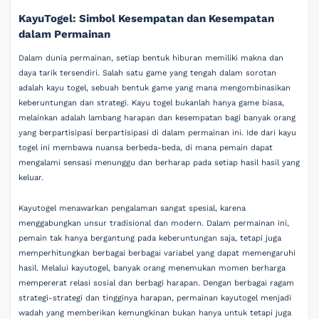
KayuTogel: Simbol Kesempatan dan Kesempatan
dalam Permainan
Dalam dunia permainan, setiap bentuk hiburan memiliki makna dan
daya tarik tersendiri. Salah satu game yang tengah dalam sorotan
adalah kayu togel, sebuah bentuk game yang mana mengombinasikan
keberuntungan dan strategi. Kayu togel bukanlah hanya game biasa,
melainkan adalah lambang harapan dan kesempatan bagi banyak orang
yang berpartisipasi berpartisipasi di dalam permainan ini. Ide dari kayu
togel ini membawa nuansa berbeda-beda, di mana pemain dapat
mengalami sensasi menunggu dan berharap pada setiap hasil hasil yang
keluar.
Kayutogel menawarkan pengalaman sangat spesial, karena
menggabungkan unsur tradisional dan modern. Dalam permainan ini,
pemain tak hanya bergantung pada keberuntungan saja, tetapi juga
memperhitungkan berbagai berbagai variabel yang dapat memengaruhi
hasil. Melalui kayutogel, banyak orang menemukan momen berharga
mempererat relasi sosial dan berbagi harapan. Dengan berbagai ragam
strategi-strategi dan tingginya harapan, permainan kayutogel menjadi
wadah yang memberikan kemungkinan bukan hanya untuk tetapi juga