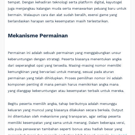
tempat. Dengan kehadiran teknologi serta platform digital, kayutogel
juga menjangkau kalangan muda serta menawarkan peluang baru untuk
bermain. Walaupun cara dan alat sudah beralih, esensi game yang
berlandaskan harapan serta kesempatan masih terlestarikan.
Mekanisme Permainan
Permainan ini adalah sebuah permainan yang menggabungkan unsur
keberuntungan dengan strategi. Peserta biasanya menentukan angka
dari seperangkat opsi yang tersedia. Masing-masing nomor memiliki
kemungkinan yang bervariasi untuk menang, sesuai pada aturan
permainan yang telah dihidupkan. Proses pemilihan nomor ini adalah
komponen penting di mana pemain harus memikirkan angka mana
yang dianggap keberuntungan atau kesempatan terbaik untuk mereka.
Begitu peserta memilih angka, tahap berikutnya adalah menunggu
keluaran yang muncul yang biasanya dilakukan secara berkala. Output
ini ditentukan oleh mekanisme yang transparan, agar setiap peserta
memiliki kesempatan yang sama untuk menang. Dalam beberapa versi,
ada pula penawaran tambahan seperti bonus atau hadiah besar yang