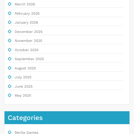
March 2026
February 2026
January 2026
December 2025
November 2025
October 2025
September 2025
August 2025
July 2025
June 2025
May 2025
Categories
Berita Games