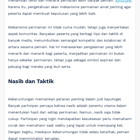
menambah tensi dan menarik perhatian lebih banyak pemain.
kayutogel
Karena itu, pengetahuan akan mekanisme permainan amat penting agar
peserta dapat membuat keputusan yang lebih baik.
Mekanisme permainan ini tidak cuma mudah, tetapi juga menyertakan
aspek komunitas. Banyakan peserta yang berbagi tips dan taktik di
banyak media, menumbuhkan semangat kompetisi dan kolaborasi di
antara sesama pemain. Hal ini menawarkan pengalaman yang lebih
menarik dan menarik bagi peserta, menjadikan permainan ini bukan
hanya sekedar permainan, tetapi juga sebagai simbol aspirasi dan
peluang bagi mereka yang ikut serta.
Nasib dan Taktik
Keberuntungan memainkan peranan penting dalam judi kayutogel.
Banyak partisipan percaya bahwa nasib adalah penentu utama dalam
menentukan hasil dari setiap permainan. Namun, nasib saja tidak
cukup. Partisipan yang ingin mendapatkan kesuksesan perlu memahami
corak dan memahami saat waktu yang tepat untuk memasang bet.
Dengan begitu, meskipun keberuntungan tidak selalu berpihak, pemain
dapat meminimalisir kerugian.