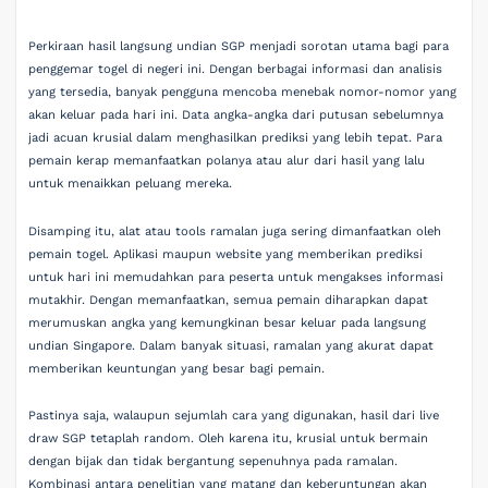
Perkiraan hasil langsung undian SGP menjadi sorotan utama bagi para
penggemar togel di negeri ini. Dengan berbagai informasi dan analisis
yang tersedia, banyak pengguna mencoba menebak nomor-nomor yang
akan keluar pada hari ini. Data angka-angka dari putusan sebelumnya
jadi acuan krusial dalam menghasilkan prediksi yang lebih tepat. Para
pemain kerap memanfaatkan polanya atau alur dari hasil yang lalu
untuk menaikkan peluang mereka.
Disamping itu, alat atau tools ramalan juga sering dimanfaatkan oleh
pemain togel. Aplikasi maupun website yang memberikan prediksi
untuk hari ini memudahkan para peserta untuk mengakses informasi
mutakhir. Dengan memanfaatkan, semua pemain diharapkan dapat
merumuskan angka yang kemungkinan besar keluar pada langsung
undian Singapore. Dalam banyak situasi, ramalan yang akurat dapat
memberikan keuntungan yang besar bagi pemain.
Pastinya saja, walaupun sejumlah cara yang digunakan, hasil dari live
draw SGP tetaplah random. Oleh karena itu, krusial untuk bermain
dengan bijak dan tidak bergantung sepenuhnya pada ramalan.
Kombinasi antara penelitian yang matang dan keberuntungan akan