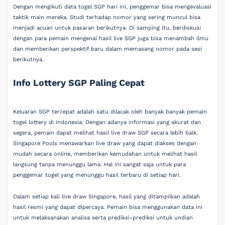
Dengan mengikuti data togel SGP hari ini, penggemar bisa mengevaluasi
taktik main mereka. Studi terhadap nomor yang sering muncul bisa
menjadi acuan untuk pasaran berikutnya. Di samping itu, berdiskusi
dengan para pemain mengenai hasil live SGP juga bisa menambah ilmu
dan memberikan perspektif baru dalam memasang nomor pada sesi
berikutnya.
Info Lottery SGP Paling Cepat
Keluaran SGP tercepat adalah satu dilacak oleh banyak banyak pemain
togel lottery di Indonesia. Dengan adanya informasi yang akurat dan
segera, pemain dapat melihat hasil live draw SGP secara lebih baik.
Singapore Pools menawarkan live draw yang dapat diakses dengan
mudah secara online, memberikan kemudahan untuk melihat hasil
langsung tanpa menunggu lama. Hal ini sangat saja untuk para
penggemar togel yang menunggu hasil terbaru di setiap hari.
Dalam setiap kali live draw Singapore, hasil yang ditampilkan adalah
hasil resmi yang dapat dipercaya. Pemain bisa menggunakan data ini
untuk melaksanakan analisa serta prediksi-prediksi untuk undian