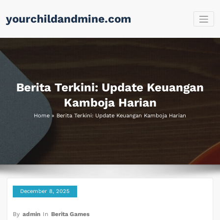
Skip
yourchildandmine.com
to
content
Berita Terkini: Update Keuangan
Kamboja Harian
Home
»
Berita Terkini: Update Keuangan Kamboja Harian
December 8, 2025
By
admin
In
Berita Games