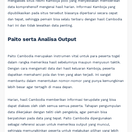
mengakses situs resmi Kamboja pool yang menyediakan memberikan
data komprehensif mengenai hasil harian. Informasi Kamboja yang
dipublikasikan pada situs tersebut biasanya diperbarui secara cepat
dan tepat, sehingga pemain bisa selalu terbaru dengan hasil Cambodia
hari ini dan tidak lewatkan data penting.
Paito serta Analisa Output
Paito Cambodia merupakan instrumen vital untuk para peserta togel
dalam rangka memeriksa hasil sebelumnya maupun menyusun taktik.
Dengan cara mengamati data dari hasil keluaran Kamboja, peserta
dapatkan memahami pola dan tren yang akan terjadi. Ini sangat
membantu dalam menentukan nomor-nomor yang punya kemungkinan
lebih besar agar tertagih di masa depan.
Harian, hasil Cambodia memberikan informasi terupdate yang bisa
dapat diakses oleh oleh semua semua peserta. Tahapan pengumpulan
data dikerjakan dengan teliti oleh pengelola, agar pemain bisa
berpatokan pada data yang tepat. Paito Cambodia dipergunakan
sebagai referensi acuan untuk memeriksa output yang muncul,
sehingga memungkinkan peserta untuk melakukan pilihan yang lebih