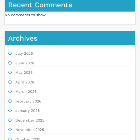
Recent Comments
No comments to show.
Archives
July 2026
June 2026
May 2026
April 2026
March 2026
February 2026
January 2026
December 2025
November 2025
October 2025