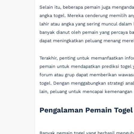
Selain itu, beberapa pemain juga mengand
angka togel. Mereka cenderung memilih an
lahir atau angka yang sering muncul dalam 
banyak dianut oleh pemain yang percaya b
dapat meningkatkan peluang menang mere
Terakhir, penting untuk memanfaatkan infor
pemain untuk mendapatkan prediksi togel y
forum atau grup dapat memberikan wawasa
togel. Dengan menggabungkan strategi anal
lain, peluang untuk mencapai kemenangan di
Pengalaman Pemain Togel 
Banyak pemain togel yang berhasil menguba