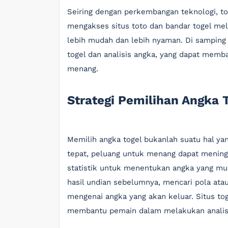
Seiring dengan perkembangan teknologi, to
mengakses situs toto dan bandar togel me
lebih mudah dan lebih nyaman. Di samping i
togel dan analisis angka, yang dapat mem
menang.
Strategi Pemilihan Angka 
Memilih angka togel bukanlah suatu hal y
tepat, peluang untuk menang dapat menin
statistik untuk menentukan angka yang mu
hasil undian sebelumnya, mencari pola ata
mengenai angka yang akan keluar. Situs toge
membantu pemain dalam melakukan analisis