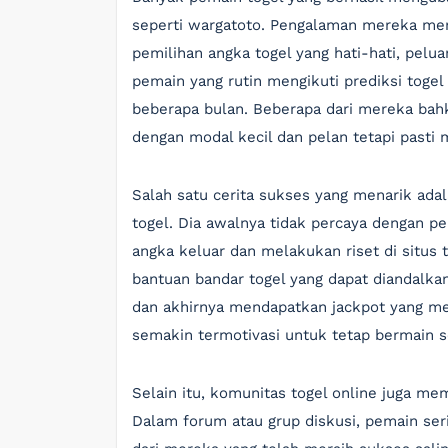
seperti wargatoto. Pengalaman mereka men
pemilihan angka togel yang hati-hati, pelu
pemain yang rutin mengikuti prediksi toge
beberapa bulan. Beberapa dari mereka ba
dengan modal kecil dan pelan tetapi pasti
Salah satu cerita sukses yang menarik ada
togel. Dia awalnya tidak percaya dengan pe
angka keluar dan melakukan riset di situs
bantuan bandar togel yang dapat diandal
dan akhirnya mendapatkan jackpot yang m
semakin termotivasi untuk tetap bermain s
Selain itu, komunitas togel online juga m
Dalam forum atau grup diskusi, pemain ser