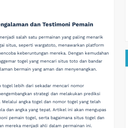
Pengalaman dan Testimoni Pemain
menjadi salah satu permainan yang paling menarik
gai situs, seperti wargatoto, menawarkan platform
n mencoba keberuntungan mereka. Dengan kemudahan
ggemar togel yang mencari situs toto dan bandar
alaman bermain yang aman dan menyenangkan.
 togel lebih dari sekadar mencari nomor
mengembangkan strategi dan melakukan prediksi
Melalui angka togel dan nomor togel yang telah
a dan angka yang tepat. Artikel ini akan mengupas
oni pemain togel, serta bagaimana situs togel dan
an mereka menjadi ahli dalam permainan ini.