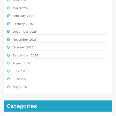
April 2026
March 2026
February 2026
January 2026
December 2025
November 2025
October 2025
September 2025
August 2025
July 2025
June 2025
May 2025
Categories