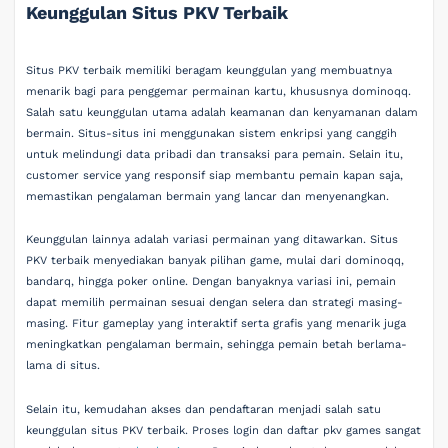
Keunggulan Situs PKV Terbaik
Situs PKV terbaik memiliki beragam keunggulan yang membuatnya
menarik bagi para penggemar permainan kartu, khususnya dominoqq.
Salah satu keunggulan utama adalah keamanan dan kenyamanan dalam
bermain. Situs-situs ini menggunakan sistem enkripsi yang canggih
untuk melindungi data pribadi dan transaksi para pemain. Selain itu,
customer service yang responsif siap membantu pemain kapan saja,
memastikan pengalaman bermain yang lancar dan menyenangkan.
Keunggulan lainnya adalah variasi permainan yang ditawarkan. Situs
PKV terbaik menyediakan banyak pilihan game, mulai dari dominoqq,
bandarq, hingga poker online. Dengan banyaknya variasi ini, pemain
dapat memilih permainan sesuai dengan selera dan strategi masing-
masing. Fitur gameplay yang interaktif serta grafis yang menarik juga
meningkatkan pengalaman bermain, sehingga pemain betah berlama-
lama di situs.
Selain itu, kemudahan akses dan pendaftaran menjadi salah satu
keunggulan situs PKV terbaik. Proses login dan daftar pkv games sangat