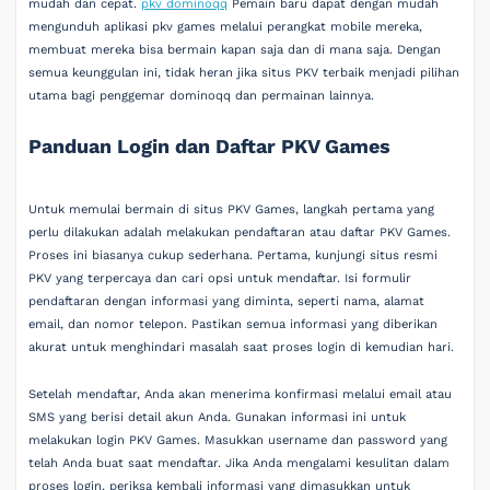
mudah dan cepat.
pkv dominoqq
Pemain baru dapat dengan mudah
mengunduh aplikasi pkv games melalui perangkat mobile mereka,
membuat mereka bisa bermain kapan saja dan di mana saja. Dengan
semua keunggulan ini, tidak heran jika situs PKV terbaik menjadi pilihan
utama bagi penggemar dominoqq dan permainan lainnya.
Panduan Login dan Daftar PKV Games
Untuk memulai bermain di situs PKV Games, langkah pertama yang
perlu dilakukan adalah melakukan pendaftaran atau daftar PKV Games.
Proses ini biasanya cukup sederhana. Pertama, kunjungi situs resmi
PKV yang terpercaya dan cari opsi untuk mendaftar. Isi formulir
pendaftaran dengan informasi yang diminta, seperti nama, alamat
email, dan nomor telepon. Pastikan semua informasi yang diberikan
akurat untuk menghindari masalah saat proses login di kemudian hari.
Setelah mendaftar, Anda akan menerima konfirmasi melalui email atau
SMS yang berisi detail akun Anda. Gunakan informasi ini untuk
melakukan login PKV Games. Masukkan username dan password yang
telah Anda buat saat mendaftar. Jika Anda mengalami kesulitan dalam
proses login, periksa kembali informasi yang dimasukkan untuk