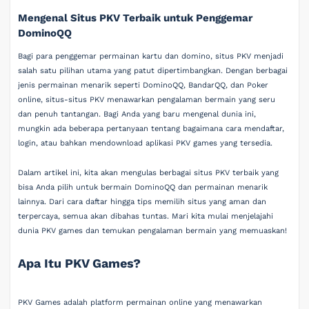
Mengenal Situs PKV Terbaik untuk Penggemar
DominoQQ
Bagi para penggemar permainan kartu dan domino, situs PKV menjadi
salah satu pilihan utama yang patut dipertimbangkan. Dengan berbagai
jenis permainan menarik seperti DominoQQ, BandarQQ, dan Poker
online, situs-situs PKV menawarkan pengalaman bermain yang seru
dan penuh tantangan. Bagi Anda yang baru mengenal dunia ini,
mungkin ada beberapa pertanyaan tentang bagaimana cara mendaftar,
login, atau bahkan mendownload aplikasi PKV games yang tersedia.
Dalam artikel ini, kita akan mengulas berbagai situs PKV terbaik yang
bisa Anda pilih untuk bermain DominoQQ dan permainan menarik
lainnya. Dari cara daftar hingga tips memilih situs yang aman dan
terpercaya, semua akan dibahas tuntas. Mari kita mulai menjelajahi
dunia PKV games dan temukan pengalaman bermain yang memuaskan!
Apa Itu PKV Games?
PKV Games adalah platform permainan online yang menawarkan