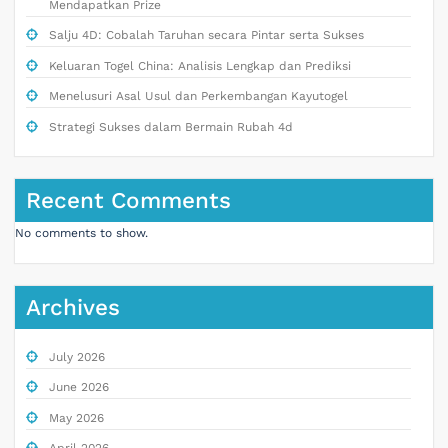
Mendapatkan Prize
Salju 4D: Cobalah Taruhan secara Pintar serta Sukses
Keluaran Togel China: Analisis Lengkap dan Prediksi
Menelusuri Asal Usul dan Perkembangan Kayutogel
Strategi Sukses dalam Bermain Rubah 4d
Recent Comments
No comments to show.
Archives
July 2026
June 2026
May 2026