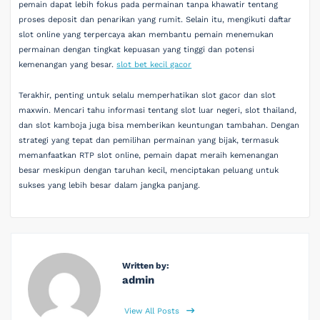
pemain dapat lebih fokus pada permainan tanpa khawatir tentang
proses deposit dan penarikan yang rumit. Selain itu, mengikuti daftar
slot online yang terpercaya akan membantu pemain menemukan
permainan dengan tingkat kepuasan yang tinggi dan potensi
kemenangan yang besar.
slot bet kecil gacor
Terakhir, penting untuk selalu memperhatikan slot gacor dan slot
maxwin. Mencari tahu informasi tentang slot luar negeri, slot thailand,
dan slot kamboja juga bisa memberikan keuntungan tambahan. Dengan
strategi yang tepat dan pemilihan permainan yang bijak, termasuk
memanfaatkan RTP slot online, pemain dapat meraih kemenangan
besar meskipun dengan taruhan kecil, menciptakan peluang untuk
sukses yang lebih besar dalam jangka panjang.
Written by:
admin
View All Posts