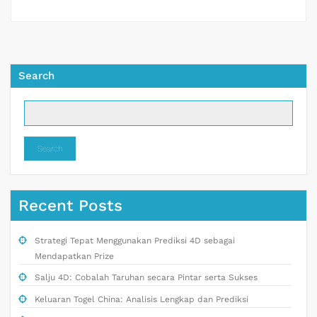
Search
Search
Recent Posts
Strategi Tepat Menggunakan Prediksi 4D sebagai
Mendapatkan Prize
Salju 4D: Cobalah Taruhan secara Pintar serta Sukses
Keluaran Togel China: Analisis Lengkap dan Prediksi