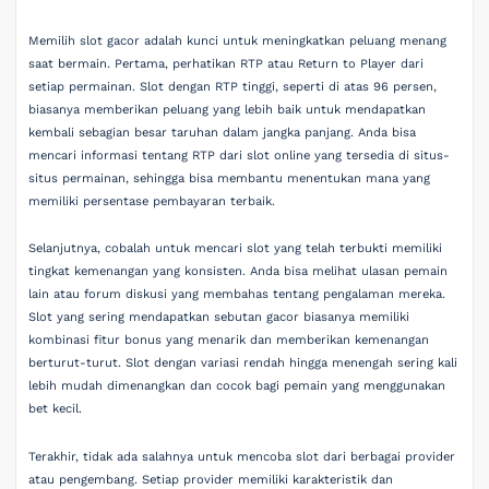
Memilih slot gacor adalah kunci untuk meningkatkan peluang menang
saat bermain. Pertama, perhatikan RTP atau Return to Player dari
setiap permainan. Slot dengan RTP tinggi, seperti di atas 96 persen,
biasanya memberikan peluang yang lebih baik untuk mendapatkan
kembali sebagian besar taruhan dalam jangka panjang. Anda bisa
mencari informasi tentang RTP dari slot online yang tersedia di situs-
situs permainan, sehingga bisa membantu menentukan mana yang
memiliki persentase pembayaran terbaik.
Selanjutnya, cobalah untuk mencari slot yang telah terbukti memiliki
tingkat kemenangan yang konsisten. Anda bisa melihat ulasan pemain
lain atau forum diskusi yang membahas tentang pengalaman mereka.
Slot yang sering mendapatkan sebutan gacor biasanya memiliki
kombinasi fitur bonus yang menarik dan memberikan kemenangan
berturut-turut. Slot dengan variasi rendah hingga menengah sering kali
lebih mudah dimenangkan dan cocok bagi pemain yang menggunakan
bet kecil.
Terakhir, tidak ada salahnya untuk mencoba slot dari berbagai provider
atau pengembang. Setiap provider memiliki karakteristik dan