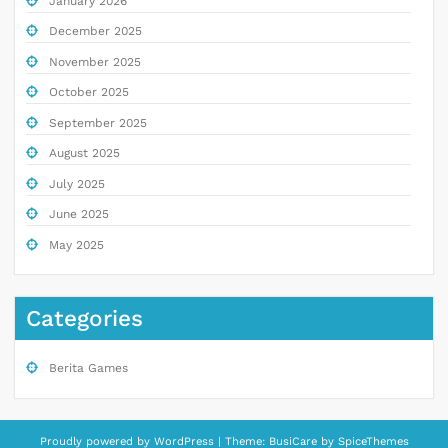
January 2026
December 2025
November 2025
October 2025
September 2025
August 2025
July 2025
June 2025
May 2025
Categories
Berita Games
Proudly powered by
WordPress
| Theme:
BusiCare
by
SpiceThemes