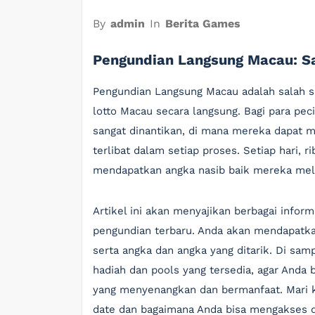
By
admin
In
Berita Games
Pengundian Langsung Macau: S
Pengundian Langsung Macau adalah salah s
lotto Macau secara langsung. Bagi para pec
sangat dinantikan, di mana mereka dapat m
terlibat dalam setiap proses. Setiap hari
mendapatkan angka nasib baik mereka melal
Artikel ini akan menyajikan berbagai inform
pengundian terbaru. Anda akan mendapatkan
serta angka dan angka yang ditarik. Di sam
hadiah dan pools yang tersedia, agar Anda
yang menyenangkan dan bermanfaat. Mari k
date dan bagaimana Anda bisa mengakses d