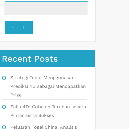
Search
Recent Posts
Strategi Tepat Menggunakan
Prediksi 4D sebagai Mendapatkan
Prize
Salju 4D: Cobalah Taruhan secara
Pintar serta Sukses
Keluaran Togel China: Analisis