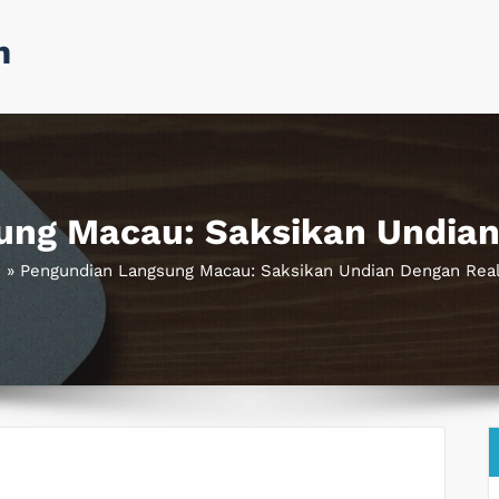
m
ung Macau: Saksikan Undian
e
»
Pengundian Langsung Macau: Saksikan Undian Dengan Rea