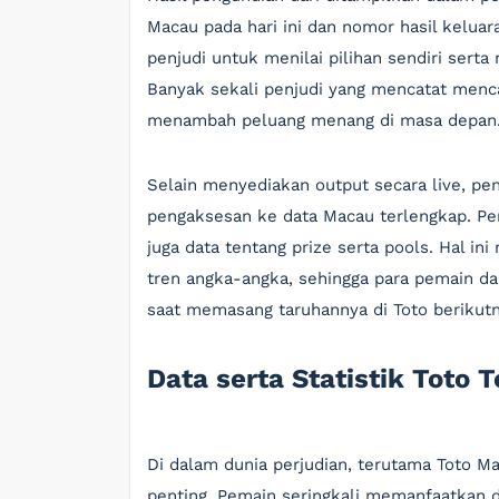
Macau pada hari ini dan nomor hasil keluara
penjudi untuk menilai pilihan sendiri sert
Banyak sekali penjudi yang mencatat menc
menambah peluang menang di masa depan
Selain menyediakan output secara live, p
pengaksesan ke data Macau terlengkap. Pe
juga data tentang prize serta pools. Hal 
tren angka-angka, sehingga para pemain d
saat memasang taruhannya di Toto berikutn
Data serta Statistik Toto 
Di dalam dunia perjudian, terutama Toto Mac
penting. Pemain seringkali memanfaatkan 