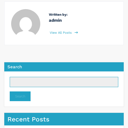
Written by:
admin
View All Posts
Search
Search
Recent Posts