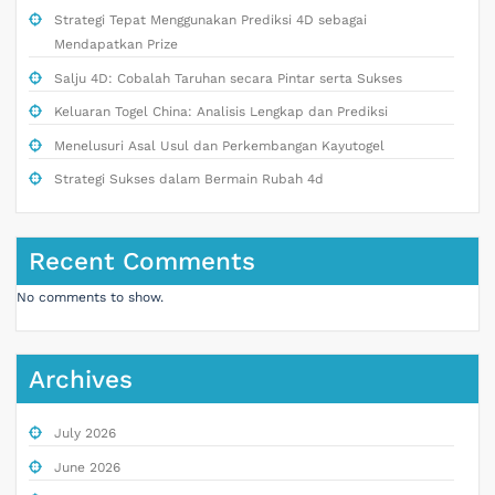
Strategi Tepat Menggunakan Prediksi 4D sebagai
Mendapatkan Prize
Salju 4D: Cobalah Taruhan secara Pintar serta Sukses
Keluaran Togel China: Analisis Lengkap dan Prediksi
Menelusuri Asal Usul dan Perkembangan Kayutogel
Strategi Sukses dalam Bermain Rubah 4d
Recent Comments
No comments to show.
Archives
July 2026
June 2026