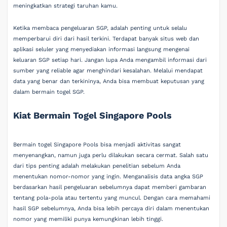
meningkatkan strategi taruhan kamu.
Ketika membaca pengeluaran SGP, adalah penting untuk selalu
memperbarui diri dari hasil terkini. Terdapat banyak situs web dan
aplikasi seluler yang menyediakan informasi langsung mengenai
keluaran SGP setiap hari. Jangan lupa Anda mengambil informasi dari
sumber yang reliable agar menghindari kesalahan. Melalui mendapat
data yang benar dan terkininya, Anda bisa membuat keputusan yang
dalam bermain togel SGP.
Kiat Bermain Togel Singapore Pools
Bermain togel Singapore Pools bisa menjadi aktivitas sangat
menyenangkan, namun juga perlu dilakukan secara cermat. Salah satu
dari tips penting adalah melakukan penelitian sebelum Anda
menentukan nomor-nomor yang ingin. Menganalisis data angka SGP
berdasarkan hasil pengeluaran sebelumnya dapat memberi gambaran
tentang pola-pola atau tertentu yang muncul. Dengan cara memahami
hasil SGP sebelumnya, Anda bisa lebih percaya diri dalam menentukan
nomor yang memiliki punya kemungkinan lebih tinggi.