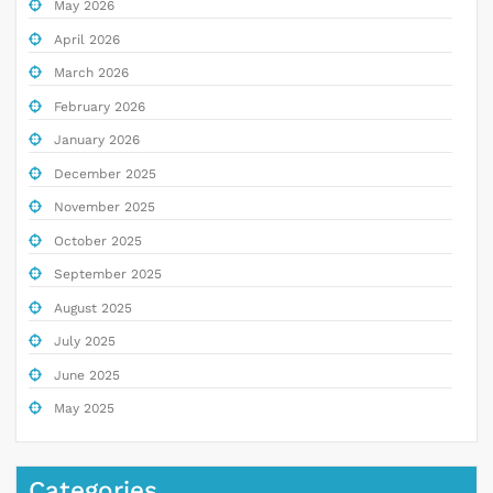
May 2026
April 2026
March 2026
February 2026
January 2026
December 2025
November 2025
October 2025
September 2025
August 2025
July 2025
June 2025
May 2025
Categories