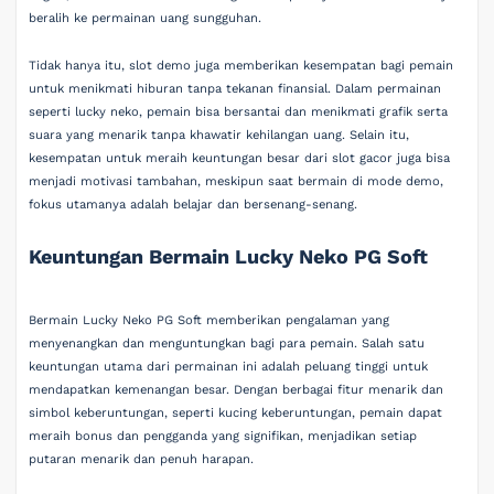
beralih ke permainan uang sungguhan.
Tidak hanya itu, slot demo juga memberikan kesempatan bagi pemain
untuk menikmati hiburan tanpa tekanan finansial. Dalam permainan
seperti lucky neko, pemain bisa bersantai dan menikmati grafik serta
suara yang menarik tanpa khawatir kehilangan uang. Selain itu,
kesempatan untuk meraih keuntungan besar dari slot gacor juga bisa
menjadi motivasi tambahan, meskipun saat bermain di mode demo,
fokus utamanya adalah belajar dan bersenang-senang.
Keuntungan Bermain Lucky Neko PG Soft
Bermain Lucky Neko PG Soft memberikan pengalaman yang
menyenangkan dan menguntungkan bagi para pemain. Salah satu
keuntungan utama dari permainan ini adalah peluang tinggi untuk
mendapatkan kemenangan besar. Dengan berbagai fitur menarik dan
simbol keberuntungan, seperti kucing keberuntungan, pemain dapat
meraih bonus dan pengganda yang signifikan, menjadikan setiap
putaran menarik dan penuh harapan.