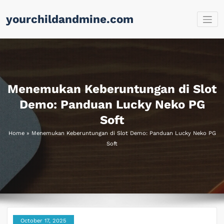
Skip
yourchildandmine.com
to
content
Menemukan Keberuntungan di Slot
Demo: Panduan Lucky Neko PG
Soft
Home
»
Menemukan Keberuntungan di Slot Demo: Panduan Lucky Neko PG
Soft
October 17, 2025