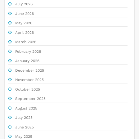
July 2026
June 2026
May 2026
April 2026
March 2026
February 2026
January 2026
December 2025
November 2025
October 2025
September 2025
August 2025
July 2025
June 2025
May 2025