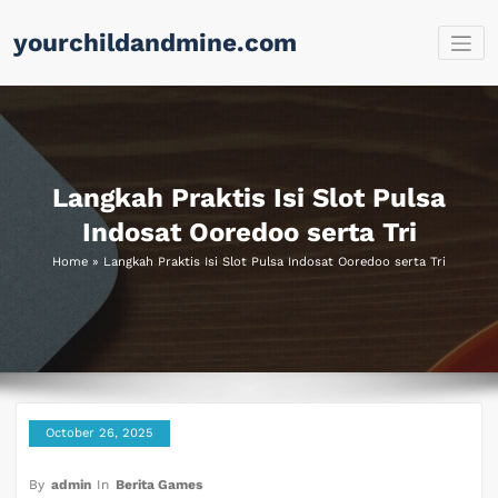
Skip
yourchildandmine.com
to
content
Langkah Praktis Isi Slot Pulsa
Indosat Ooredoo serta Tri
Home
»
Langkah Praktis Isi Slot Pulsa Indosat Ooredoo serta Tri
October 26, 2025
By
admin
In
Berita Games