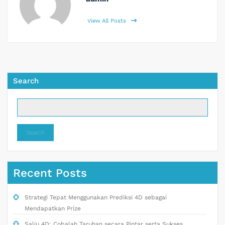
View All Posts
Search
Search
Recent Posts
Strategi Tepat Menggunakan Prediksi 4D sebagai
Mendapatkan Prize
Salju 4D: Cobalah Taruhan secara Pintar serta Sukses