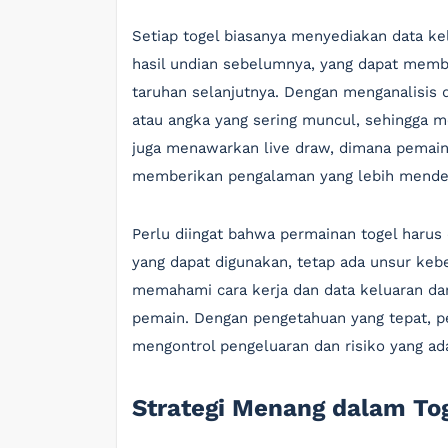
Setiap togel biasanya menyediakan data kel
hasil undian sebelumnya, yang dapat mem
taruhan selanjutnya. Dengan menganalisis 
atau angka yang sering muncul, sehingga 
juga menawarkan live draw, dimana pemain 
memberikan pengalaman yang lebih mende
Perlu diingat bahwa permainan togel harus 
yang dapat digunakan, tetap ada unsur kebe
memahami cara kerja dan data keluaran dar
pemain. Dengan pengetahuan yang tepat, p
mengontrol pengeluaran dan risiko yang ad
Strategi Menang dalam To