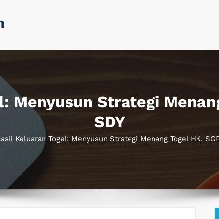
m
el: Menyusun Strategi Menang
SDY
asil Keluaran Togel: Menyusun Strategi Menang Togel HK, SG