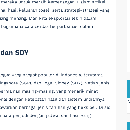
 mereka untuk meraih kemenangan. Dalam artikel
ai hasil keluaran togel, serta strategi-strategi yang
ang menang. Mari kita eksplorasi lebih dalam
 bagaimana cara cerdas berpartisipasi dalam
 dan SDY
gka yang sangat populer di Indonesia, terutama
ngapore (SGP), dan Togel Sidney (SDY). Setiap jenis
n permainan masing-masing, yang menarik minat
nal dengan ketepatan hasil dan sistem undiannya
arkan berbagai jenis taruhan yang fleksibel. Di sisi
i para penjudi dengan jadwal dan hasil yang