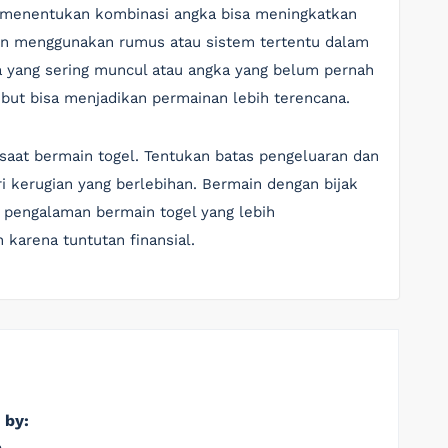
 menentukan kombinasi angka bisa meningkatkan
in menggunakan rumus atau sistem tertentu dalam
 yang sering muncul atau angka yang belum pernah
ebut bisa menjadikan permainan lebih terencana.
 saat bermain togel. Tentukan batas pengeluaran dan
i kerugian yang berlebihan. Bermain dengan bijak
 pengalaman bermain togel yang lebih
karena tuntutan finansial.
 by: