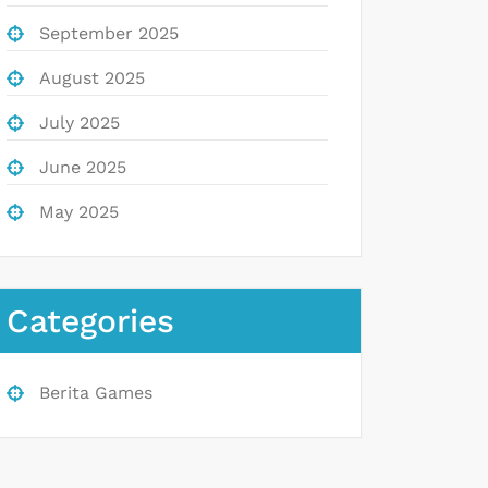
September 2025
August 2025
July 2025
June 2025
May 2025
Categories
Berita Games