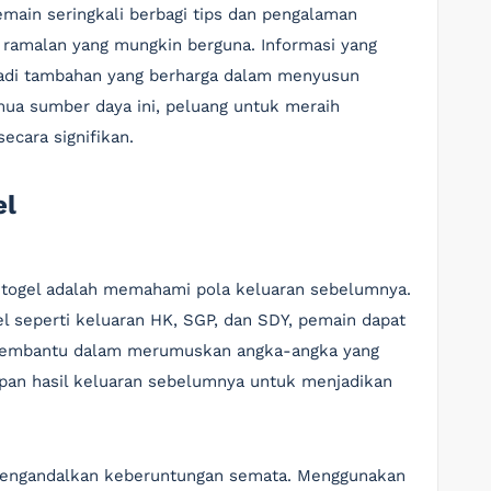
main seringkali berbagi tips dan pengalaman
 ramalan yang mungkin berguna. Informasi yang
njadi tambahan yang berharga dalam menyusun
mua sumber daya ini, peluang untuk meraih
cara signifikan.
el
n togel adalah memahami pola keluaran sebelumnya.
l seperti keluaran HK, SGP, dan SDY, pemain dapat
membantu dalam merumuskan angka-angka yang
apan hasil keluaran sebelumnya untuk menjadikan
 mengandalkan keberuntungan semata. Menggunakan