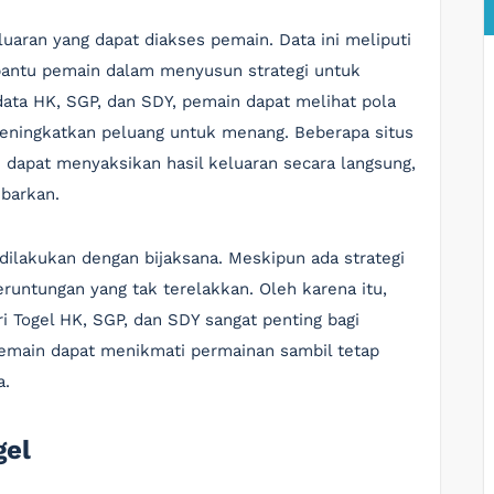
uaran yang dapat diakses pemain. Data ini meliputi
bantu pemain dalam menyusun strategi untuk
data HK, SGP, dan SDY, pemain dapat melihat pola
meningkatkan peluang untuk menang. Beberapa situs
dapat menyaksikan hasil keluaran secara langsung,
barkan.
dilakukan dengan bijaksana. Meskipun ada strategi
runtungan yang tak terelakkan. Oleh karena itu,
i Togel HK, SGP, dan SDY sangat penting bagi
emain dapat menikmati permainan sambil tetap
a.
gel