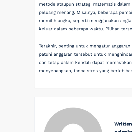
metode ataupun strategi matematis dalam
peluang menang. Misalnya, beberapa pema
memilih angka, seperti menggunakan angka
keluar dalam beberapa waktu. Pilihan ters
Terakhir, penting untuk mengatur anggaran
patuhi anggaran tersebut untuk menghindar
dan tetap dalam kendali dapat memastikan
menyenangkan, tanpa stres yang berlebihan 
Written