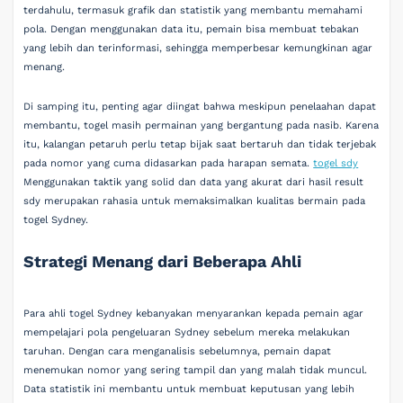
terdahulu, termasuk grafik dan statistik yang membantu memahami
pola. Dengan menggunakan data itu, pemain bisa membuat tebakan
yang lebih dan terinformasi, sehingga memperbesar kemungkinan agar
menang.
Di samping itu, penting agar diingat bahwa meskipun penelaahan dapat
membantu, togel masih permainan yang bergantung pada nasib. Karena
itu, kalangan petaruh perlu tetap bijak saat bertaruh dan tidak terjebak
pada nomor yang cuma didasarkan pada harapan semata.
togel sdy
Menggunakan taktik yang solid dan data yang akurat dari hasil result
sdy merupakan rahasia untuk memaksimalkan kualitas bermain pada
togel Sydney.
Strategi Menang dari Beberapa Ahli
Para ahli togel Sydney kebanyakan menyarankan kepada pemain agar
mempelajari pola pengeluaran Sydney sebelum mereka melakukan
taruhan. Dengan cara menganalisis sebelumnya, pemain dapat
menemukan nomor yang sering tampil dan yang malah tidak muncul.
Data statistik ini membantu untuk membuat keputusan yang lebih