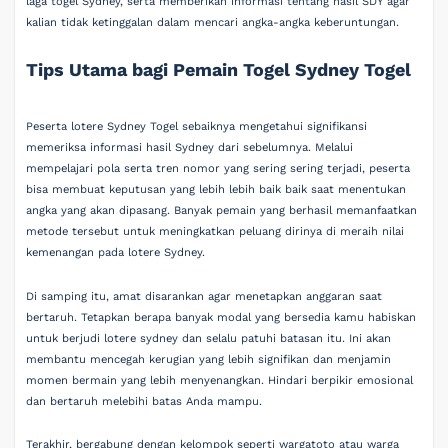
laga togel Sydney, serta memberikan informasi tentang hasil SDY agar
kalian tidak ketinggalan dalam mencari angka-angka keberuntungan.
Tips Utama bagi Pemain Togel Sydney Togel
Peserta lotere Sydney Togel sebaiknya mengetahui signifikansi
memeriksa informasi hasil Sydney dari sebelumnya. Melalui
mempelajari pola serta tren nomor yang sering sering terjadi, peserta
bisa membuat keputusan yang lebih lebih baik baik saat menentukan
angka yang akan dipasang. Banyak pemain yang berhasil memanfaatkan
metode tersebut untuk meningkatkan peluang dirinya di meraih nilai
kemenangan pada lotere Sydney.
Di samping itu, amat disarankan agar menetapkan anggaran saat
bertaruh. Tetapkan berapa banyak modal yang bersedia kamu habiskan
untuk berjudi lotere sydney dan selalu patuhi batasan itu. Ini akan
membantu mencegah kerugian yang lebih signifikan dan menjamin
momen bermain yang lebih menyenangkan. Hindari berpikir emosional
dan bertaruh melebihi batas Anda mampu.
Terakhir, bergabung dengan kelompok seperti wargatoto atau warga