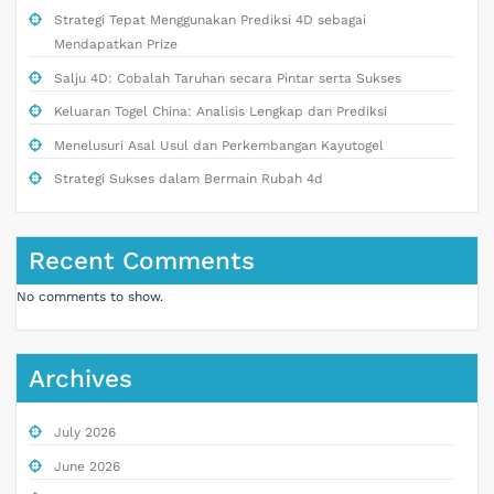
Strategi Tepat Menggunakan Prediksi 4D sebagai
Mendapatkan Prize
Salju 4D: Cobalah Taruhan secara Pintar serta Sukses
Keluaran Togel China: Analisis Lengkap dan Prediksi
Menelusuri Asal Usul dan Perkembangan Kayutogel
Strategi Sukses dalam Bermain Rubah 4d
Recent Comments
No comments to show.
Archives
July 2026
June 2026