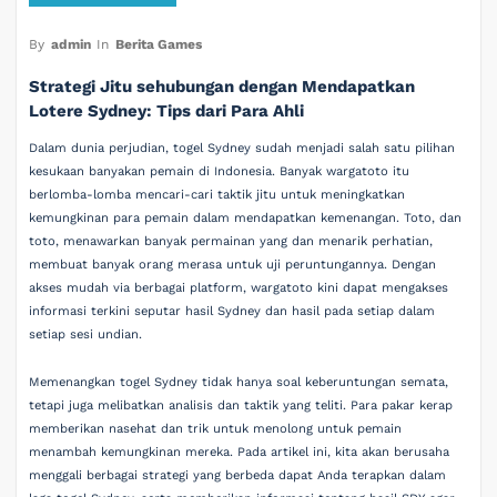
By
admin
In
Berita Games
Strategi Jitu sehubungan dengan Mendapatkan
Lotere Sydney: Tips dari Para Ahli
Dalam dunia perjudian, togel Sydney sudah menjadi salah satu pilihan
kesukaan banyakan pemain di Indonesia. Banyak wargatoto itu
berlomba-lomba mencari-cari taktik jitu untuk meningkatkan
kemungkinan para pemain dalam mendapatkan kemenangan. Toto, dan
toto, menawarkan banyak permainan yang dan menarik perhatian,
membuat banyak orang merasa untuk uji peruntungannya. Dengan
akses mudah via berbagai platform, wargatoto kini dapat mengakses
informasi terkini seputar hasil Sydney dan hasil pada setiap dalam
setiap sesi undian.
Memenangkan togel Sydney tidak hanya soal keberuntungan semata,
tetapi juga melibatkan analisis dan taktik yang teliti. Para pakar kerap
memberikan nasehat dan trik untuk menolong untuk pemain
menambah kemungkinan mereka. Pada artikel ini, kita akan berusaha
menggali berbagai strategi yang berbeda dapat Anda terapkan dalam