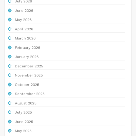
July 2026
June 2026
May 2026
April 2026
March 2026
February 2026
January 2026
December 2025
November 2025
October 2025
September 2025
August 2025
July 2025
June 2025
May 2025