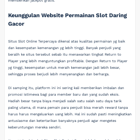
memberikan jackpot gratis.
Keunggulan Website Permainan Slot Daring
Gacor
Situs Slot Online Terpercaya dikenal atas kualitas permainan yg baik
dan kesempatan kemenangan yg lebih tinggi. Banyak penjudi yang
beralih ke situs tersebut sebab itu menawarkan tingkat Return to
Player yang lebih menguntungkan profitable. Dengan Return to Player
yg tinggi, kesempatan untuk meraih kemenangan jadi lebih besar,
sehingga proses berjudi lebih menyenangkan dan berharga.
Di samping itu, platform ini ini sering kali memberikan imbalan dan
promosi istimewa bagi para member baru dan yang sudah eksis.
Hadiah besar tanpa biaya menjadi salah satu salah satu daya tarik
paling utama, di mana pemain para penjudi bisa meraih reward tanpa
harus harus mengeluarkan uang lebih. Hal ini sudah pasti meningkatkan
antusiasme dan ketertarikan banyaknya penjudi agar mengetes
keberuntungan mereka sendiri.