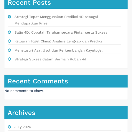
Recent Posts
Strategi Tepat Menggunakan Prediksi 4D sebagai
Mendapatkan Prize
Salju 4D: Cobalah Taruhan secara Pintar serta Sukses
Keluaran Togel China: Analisis Lengkap dan Prediksi
Menelusuri Asal Usul dan Perkembangan Kayutogel
Strategi Sukses dalam Bermain Rubah 4d
Recent Comments
No comments to show.
Archives
July 2026