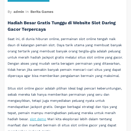
By
admin
In
Berita Games
Hadiah Besar Gratis Tunggu di Website Slot Daring
Gacor Terpercaya
Saat ini, di dunia hiburan online, permainan slot online tengah naik
daun di kalangan pemain slot. Daya tarik utama yang membuat banyak
orang tertarik yang membuat banyak orang tergila-gila adalah peluang
untuk meraih hadiah jackpot gratis melalui situs slot online yang gacor.
Dengan akses yang mudah serta beragam permainan yang ditawarkan,
tidak heran jika semakin banyak pemain mencari-cari situs yang dapat
dipercaya agar bisa memberikan pengalaman bermain yang maksimal.
Situs slot online gacor adalah pilihan ideal bagi pencari keberuntungan,
sebab mereka tak hanya memberikan permainan yang seru dan
mengasyikkan, tetapi juga menyediakan peluang nyata untuk
mendapatkan jackpot gratis. Dengan berbagai strategi dan tips yang
tepat, pemain mampu meningkatkan peluang mereka untuk meraih
hadiah besar.
slot demo
Mari kita eksplorasi lebih dalam tentang
manfaat dan manfaat bermain di situs slot online gacor yang dapat