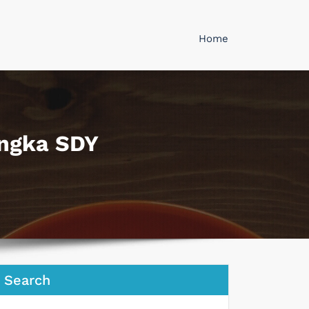
Home
 Angka SDY
Search