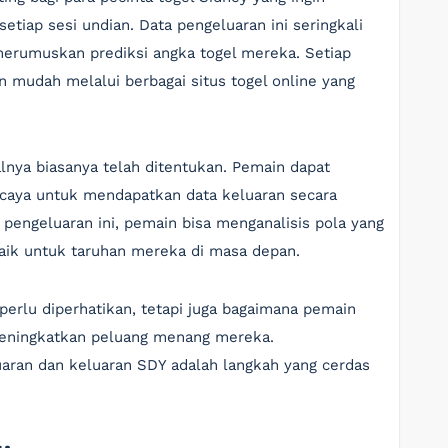
tiap sesi undian. Data pengeluaran ini seringkali
erumuskan prediksi angka togel mereka. Setiap
n mudah melalui berbagai situs togel online yang
alnya biasanya telah ditentukan. Pemain dapat
rcaya untuk mendapatkan data keluaran secara
engeluaran ini, pemain bisa menganalisis pola yang
aik untuk taruhan mereka di masa depan.
perlu diperhatikan, tetapi juga bagaimana pemain
eningkatkan peluang menang mereka.
ran dan keluaran SDY adalah langkah yang cerdas