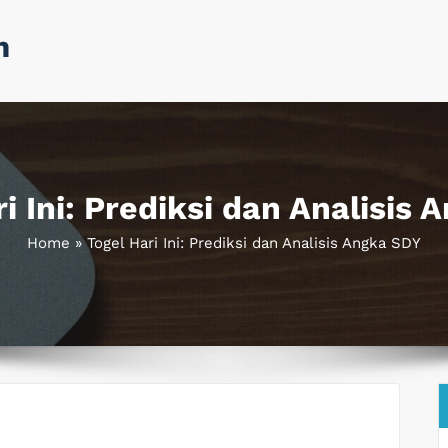
m
i Ini: Prediksi dan Analisis
Home
»
Togel Hari Ini: Prediksi dan Analisis Angka SDY