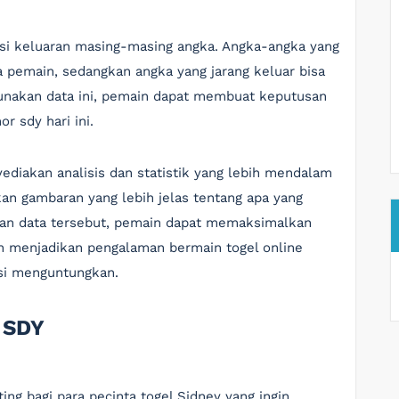
nsi keluaran masing-masing angka. Angka-angka yang
a pemain, sedangkan angka yang jarang keluar bisa
unakan data ini, pemain dapat membuat keputusan
r sdy hari ini.
yediakan analisis dan statistik yang lebih mendalam
 gambaran yang lebih jelas tentang apa yang
tuan data tersebut, pemain dapat memaksimalkan
n menjadikan pengalaman bermain togel online
si menguntungkan.
 SDY
ng bagi para pecinta togel Sidney yang ingin