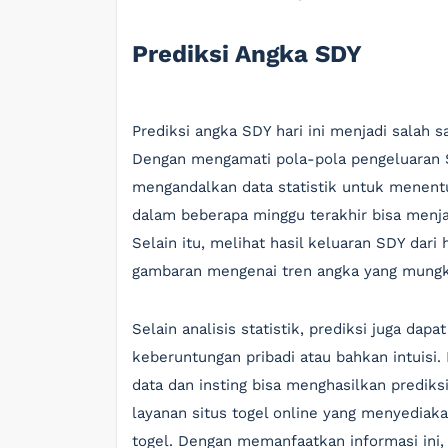
Prediksi Angka SDY
Prediksi angka SDY hari ini menjadi salah sa
Dengan mengamati pola-pola pengeluaran 
mengandalkan data statistik untuk menentu
dalam beberapa minggu terakhir bisa menj
Selain itu, melihat hasil keluaran SDY dar
gambaran mengenai tren angka yang mungk
Selain analisis statistik, prediksi juga dapa
keberuntungan pribadi atau bahkan intuisi
data dan insting bisa menghasilkan prediks
layanan situs togel online yang menyediaka
togel. Dengan memanfaatkan informasi ini