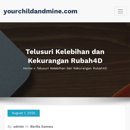
Skip
yourchildandmine.com
to
content
Telusuri Kelebihan dan
Kekurangan Rubah4D
Home
»
Telusuri Kelebihan dan Kekurangan Rubah4D
August 1, 2025
By
admin
In
Berita Games