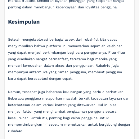
merasa frustasi. Kehadiran layanan pelanggan yang responsif sangat
penting dalam membangun kepercayaan dan loyalitas pengguna.
Kesimpulan
Setelah mengeksplorasi berbagai aspek dari rubah4d, kita dapat
menyimpulkan bahwa platform ini menawarkan sejumlah kelebihan
yang dapat menjadi pertimbangan bagi para penggunanya. Fitur-fitur
yang disediakan sangat bermanfaat, terutama bagi mereka yang
mencari kemudahan dalam akses dan penggunaan. Rubah4d juga
mempunyai antarmuka yang ramah pengguna, membuat pengguna
baru dapat beradaptasi dengan cepat.
Namun, terdapat juga beberapa kekurangan yang perlu diperhatikan.
Beberapa pengguna melaporkan masalah terkait kecepatan layanan dan
keterbatasan dalam variasi konten yang ditawarkan. Hal ini bisa
menjadi faktor yang menghambat pengalaman pengguna secara
keseluruhan. Untuk itu, penting bagi calon pengguna untuk
mempertimbangkan ini sebelum memutuskan untuk bergabung dengan
rubah4d.