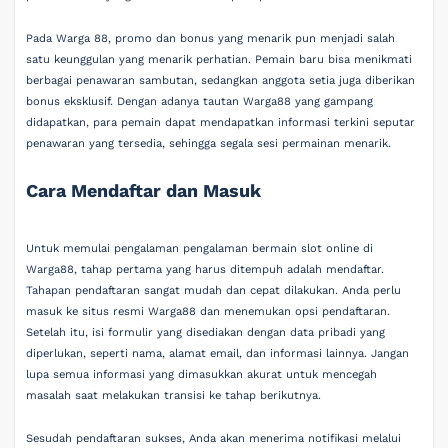
Pada Warga 88, promo dan bonus yang menarik pun menjadi salah
satu keunggulan yang menarik perhatian. Pemain baru bisa menikmati
berbagai penawaran sambutan, sedangkan anggota setia juga diberikan
bonus eksklusif. Dengan adanya tautan Warga88 yang gampang
didapatkan, para pemain dapat mendapatkan informasi terkini seputar
penawaran yang tersedia, sehingga segala sesi permainan menarik.
Cara Mendaftar dan Masuk
Untuk memulai pengalaman pengalaman bermain slot online di
Warga88, tahap pertama yang harus ditempuh adalah mendaftar.
Tahapan pendaftaran sangat mudah dan cepat dilakukan. Anda perlu
masuk ke situs resmi Warga88 dan menemukan opsi pendaftaran.
Setelah itu, isi formulir yang disediakan dengan data pribadi yang
diperlukan, seperti nama, alamat email, dan informasi lainnya. Jangan
lupa semua informasi yang dimasukkan akurat untuk mencegah
masalah saat melakukan transisi ke tahap berikutnya.
Sesudah pendaftaran sukses, Anda akan menerima notifikasi melalui