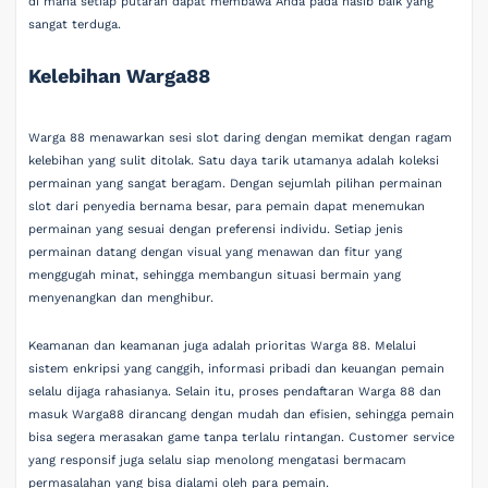
di mana setiap putaran dapat membawa Anda pada nasib baik yang
sangat terduga.
Kelebihan Warga88
Warga 88 menawarkan sesi slot daring dengan memikat dengan ragam
kelebihan yang sulit ditolak. Satu daya tarik utamanya adalah koleksi
permainan yang sangat beragam. Dengan sejumlah pilihan permainan
slot dari penyedia bernama besar, para pemain dapat menemukan
permainan yang sesuai dengan preferensi individu. Setiap jenis
permainan datang dengan visual yang menawan dan fitur yang
menggugah minat, sehingga membangun situasi bermain yang
menyenangkan dan menghibur.
Keamanan dan keamanan juga adalah prioritas Warga 88. Melalui
sistem enkripsi yang canggih, informasi pribadi dan keuangan pemain
selalu dijaga rahasianya. Selain itu, proses pendaftaran Warga 88 dan
masuk Warga88 dirancang dengan mudah dan efisien, sehingga pemain
bisa segera merasakan game tanpa terlalu rintangan. Customer service
yang responsif juga selalu siap menolong mengatasi bermacam
permasalahan yang bisa dialami oleh para pemain.