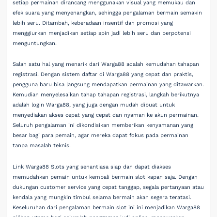
setiap permainan dirancang menggunakan visual yang memukau dan
efek suara yang menyenangkan, sehingga pengalaman bermain semakin
lebih seru. Ditambah, keberadaan insentif dan promosi yang
menggiurkan menjadikan setiap spin jadi lebih seru dan berpotensi
menguntungkan.
Salah satu hal yang menarik dari Warga88 adalah kemudahan tahapan
registrasi. Dengan sistem daftar di Warga88 yang cepat dan praktis,
pengguna baru bisa langsung mendapatkan permainan yang ditawarkan.
Kemudian menyelesaikan tahap tahapan registrasi, langkah berikutnya
adalah login Warga88, yang juga dengan mudah dibuat untuk
menyediakan akses cepat yang cepat dan nyaman ke akun permainan.
Seluruh pengalaman ini dikondisikan memberikan kenyamanan yang
besar bagi para pemain, agar mereka dapat fokus pada permainan
tanpa masalah teknis.
Link Warga88 Slots yang senantiasa siap dan dapat diakses
memudahkan pemain untuk kembali bermain slot kapan saja. Dengan
dukungan customer service yang cepat tanggap, segala pertanyaan atau
kendala yang mungkin timbul selama bermain akan segera teratasi.
Keseluruhan dari pengalaman bermain slot ini ini menjadikan Warga88