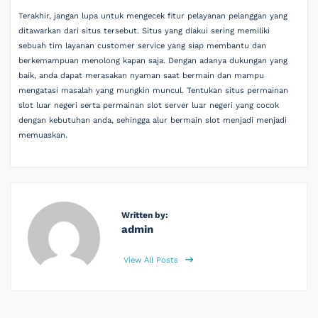
Terakhir, jangan lupa untuk mengecek fitur pelayanan pelanggan yang
ditawarkan dari situs tersebut. Situs yang diakui sering memiliki
sebuah tim layanan customer service yang siap membantu dan
berkemampuan menolong kapan saja. Dengan adanya dukungan yang
baik, anda dapat merasakan nyaman saat bermain dan mampu
mengatasi masalah yang mungkin muncul. Tentukan situs permainan
slot luar negeri serta permainan slot server luar negeri yang cocok
dengan kebutuhan anda, sehingga alur bermain slot menjadi menjadi
memuaskan.
Written by:
admin
View All Posts