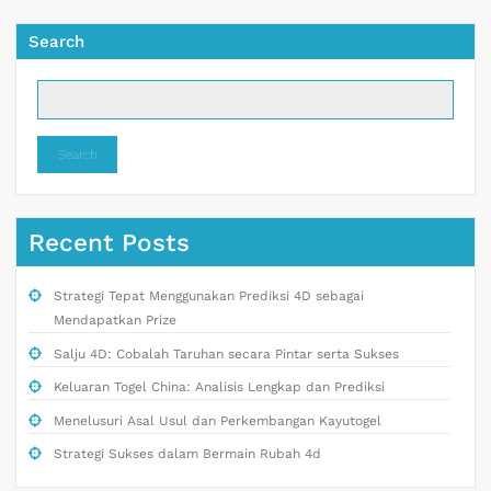
Search
Search
Recent Posts
Strategi Tepat Menggunakan Prediksi 4D sebagai
Mendapatkan Prize
Salju 4D: Cobalah Taruhan secara Pintar serta Sukses
Keluaran Togel China: Analisis Lengkap dan Prediksi
Menelusuri Asal Usul dan Perkembangan Kayutogel
Strategi Sukses dalam Bermain Rubah 4d