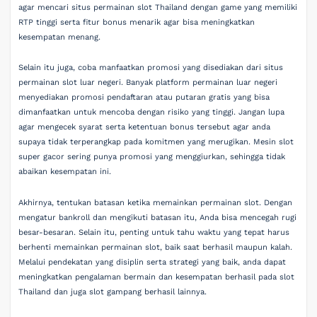
agar mencari situs permainan slot Thailand dengan game yang memiliki
RTP tinggi serta fitur bonus menarik agar bisa meningkatkan
kesempatan menang.
Selain itu juga, coba manfaatkan promosi yang disediakan dari situs
permainan slot luar negeri. Banyak platform permainan luar negeri
menyediakan promosi pendaftaran atau putaran gratis yang bisa
dimanfaatkan untuk mencoba dengan risiko yang tinggi. Jangan lupa
agar mengecek syarat serta ketentuan bonus tersebut agar anda
supaya tidak terperangkap pada komitmen yang merugikan. Mesin slot
super gacor sering punya promosi yang menggiurkan, sehingga tidak
abaikan kesempatan ini.
Akhirnya, tentukan batasan ketika memainkan permainan slot. Dengan
mengatur bankroll dan mengikuti batasan itu, Anda bisa mencegah rugi
besar-besaran. Selain itu, penting untuk tahu waktu yang tepat harus
berhenti memainkan permainan slot, baik saat berhasil maupun kalah.
Melalui pendekatan yang disiplin serta strategi yang baik, anda dapat
meningkatkan pengalaman bermain dan kesempatan berhasil pada slot
Thailand dan juga slot gampang berhasil lainnya.