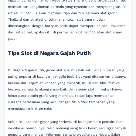
ingat Anda harus memilih website slot Thailand yang terpercaya untuk
memastikan pengalaman bermain yang nyaman dan menyenangkan. Di
artikel ini, penulis akan memberi tips dan trik bermain slot gacor
Thailand dan strategi untuk menemukan slot yang mudah
dimenangkan, dengan harapan Anda dapat memperoleh hasil maksimal
dari setiap bet, apakah itu di permainan slot bet 100 atau slot super
gacor.
Tipe Slot di Negara Gajah Putih
Di Negara Gajah Putih, game slot adalah salah satu jenis hiburan yang
paling populer di kalangan penggila judi. Slot yang ditawarkan biasanya
berasal dari sejumlah konsep yang menarik, mulai dari film, festival
budaya, sampai lambang nasib baik. Jenis-jenis slot ini bukan hanya
fokus pada desain grafis yang memikat, tetapi juga memberikan
suasana permainan yang seru dengan fitur-fitur tambahan yang
menggugah minat pemain.
Selain itu, ada slot gacor yang terkenal di kalangan para pemain. Slot
ini dikenal mempunyai rasio menang yang lebih besar, sehingga banyak
penggila yang mencari informasi tentang website slot Negara Gajah