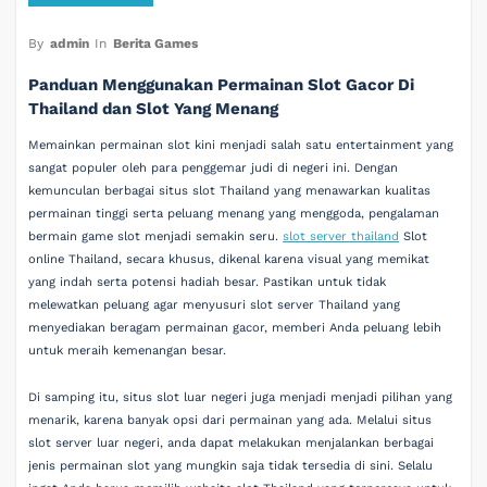
By
admin
In
Berita Games
Panduan Menggunakan Permainan Slot Gacor Di
Thailand dan Slot Yang Menang
Memainkan permainan slot kini menjadi salah satu entertainment yang
sangat populer oleh para penggemar judi di negeri ini. Dengan
kemunculan berbagai situs slot Thailand yang menawarkan kualitas
permainan tinggi serta peluang menang yang menggoda, pengalaman
bermain game slot menjadi semakin seru.
slot server thailand
Slot
online Thailand, secara khusus, dikenal karena visual yang memikat
yang indah serta potensi hadiah besar. Pastikan untuk tidak
melewatkan peluang agar menyusuri slot server Thailand yang
menyediakan beragam permainan gacor, memberi Anda peluang lebih
untuk meraih kemenangan besar.
Di samping itu, situs slot luar negeri juga menjadi menjadi pilihan yang
menarik, karena banyak opsi dari permainan yang ada. Melalui situs
slot server luar negeri, anda dapat melakukan menjalankan berbagai
jenis permainan slot yang mungkin saja tidak tersedia di sini. Selalu