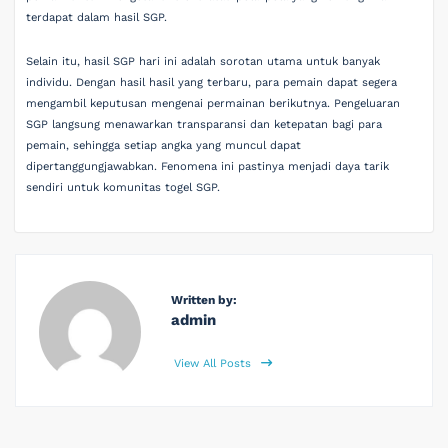
terdapat dalam hasil SGP.
Selain itu, hasil SGP hari ini adalah sorotan utama untuk banyak
individu. Dengan hasil hasil yang terbaru, para pemain dapat segera
mengambil keputusan mengenai permainan berikutnya. Pengeluaran
SGP langsung menawarkan transparansi dan ketepatan bagi para
pemain, sehingga setiap angka yang muncul dapat
dipertanggungjawabkan. Fenomena ini pastinya menjadi daya tarik
sendiri untuk komunitas togel SGP.
Written by:
admin
View All Posts