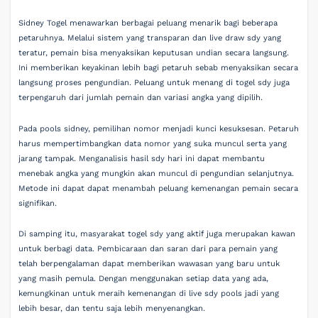
Sidney Togel menawarkan berbagai peluang menarik bagi beberapa
petaruhnya. Melalui sistem yang transparan dan live draw sdy yang
teratur, pemain bisa menyaksikan keputusan undian secara langsung.
Ini memberikan keyakinan lebih bagi petaruh sebab menyaksikan secara
langsung proses pengundian. Peluang untuk menang di togel sdy juga
terpengaruh dari jumlah pemain dan variasi angka yang dipilih.
Pada pools sidney, pemilihan nomor menjadi kunci kesuksesan. Petaruh
harus mempertimbangkan data nomor yang suka muncul serta yang
jarang tampak. Menganalisis hasil sdy hari ini dapat membantu
menebak angka yang mungkin akan muncul di pengundian selanjutnya.
Metode ini dapat dapat menambah peluang kemenangan pemain secara
signifikan.
Di samping itu, masyarakat togel sdy yang aktif juga merupakan kawan
untuk berbagi data. Pembicaraan dan saran dari para pemain yang
telah berpengalaman dapat memberikan wawasan yang baru untuk
yang masih pemula. Dengan menggunakan setiap data yang ada,
kemungkinan untuk meraih kemenangan di live sdy pools jadi yang
lebih besar, dan tentu saja lebih menyenangkan.